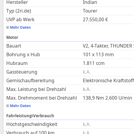
Hersteller
Indian
Typ (2ri.de)
Tourer
UVP ab Werk
27.550,00
€
Mehr Daten
Motor
Bauart
V2, 4-Takter, THUNDE
Bohrung x Hub
101
x
113
mm
Hubraum
1.811
ccm
Gassteuerung
k.A.
Gemischaufbereitung
Elektronische Kraftstof
Max. Leistung bei Drehzahl
k.A.
Max. Drehmoment bei Drehzahl
138,9
Nm
2.600
U/min
Mehr Daten
Fahrleistung\Verbrauch
Höchstgeschwindigkeit
k.A.
Verbrauch auf 100 km
k.A.