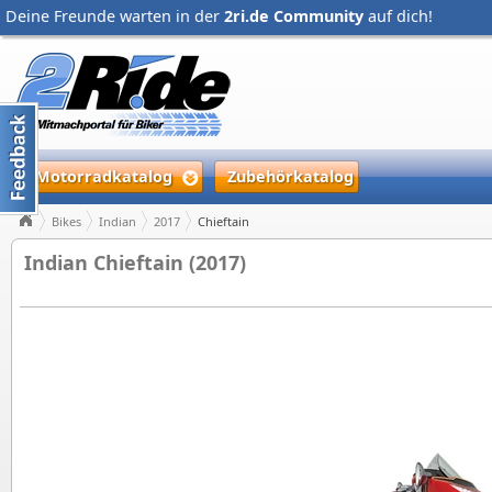
Deine Freunde warten in der
2ri.de Community
auf dich!
Motorradkatalog
Zubehörkatalog
Bikes
Indian
2017
Chieftain
Indian Chieftain (2017)