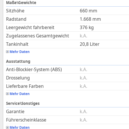
Maße\Gewichte
Sitzhöhe
660
mm
Radstand
1.668
mm
Leergewicht fahrbereit
376
kg
Zugelassenes Gesamtgewicht
k.A.
Tankinhalt
20,8
Liter
Mehr Daten
Ausstattung
Anti-Blockier-System (ABS)
k.A.
Drosselung
k.A.
Lieferbare Farben
k.A.
Mehr Daten
Service\Sonstiges
Garantie
k.A.
Führerscheinklasse
k.A.
Mehr Daten