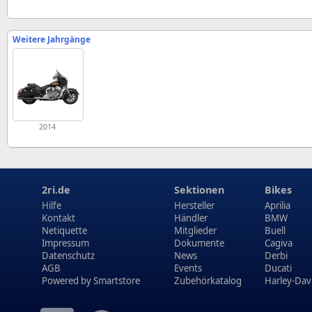
Weitere Jahrgänge
2014
2ri.de
Sektionen
Bikes
Hilfe
Hersteller
Aprilia
Kontakt
Händler
BMW
Netiquette
Mitglieder
Buell
Impressum
Dokumente
Cagiva
Datenschutz
News
Derbi
AGB
Events
Ducati
Powered by
Smartstore
Zubehörkatalog
Harley-Dav