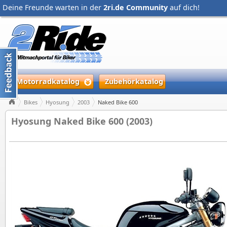
Deine Freunde warten in der
2ri.de Community
auf dich!
Motorradkatalog
Zubehörkatalog
Bikes
Hyosung
2003
Naked Bike 600
Hyosung Naked Bike 600 (2003)