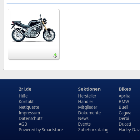
2ri.de
Sektionen
Bikes
Hilfe
Hersteller
Aprilia
Kontakt
Händler
BMW
Netiquette
Mitglieder
Buell
Impressum
Dokumente
Cagiva
Datenschutz
News
Derbi
AGB
Events
Ducati
Powered by
Smartstore
Zubehörkatalog
Harley-Dav