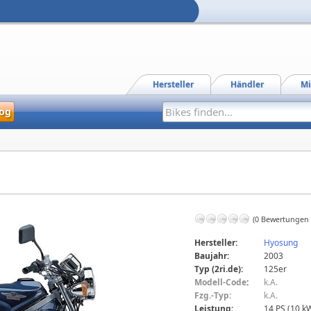
Hersteller
Händler
Mi
og
(0 Bewertungen
Hersteller:
Hyosung
Baujahr:
2003
Typ (2ri.de):
125er
Modell-Code
:
k.A.
Fzg.-Typ:
k.A.
Leistung:
14 PS (10 k