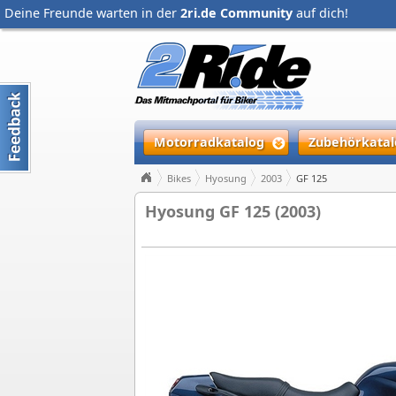
Deine Freunde warten in der
2ri.de Community
auf dich!
Motorradkatalog
Zubehörkatal
Bikes
Hyosung
2003
GF 125
Hyosung GF 125 (2003)