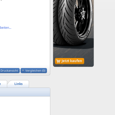
eiten...
Jetzt kaufen
Druckansicht
Vergleichen (
0
)
e
Links