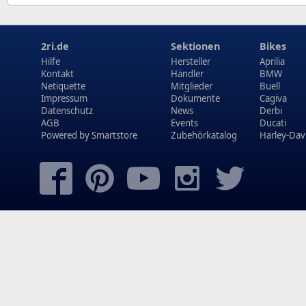
2ri.de
Sektionen
Bikes
Hilfe
Hersteller
Aprilia
Kontakt
Händler
BMW
Netiquette
Mitglieder
Buell
Impressum
Dokumente
Cagiva
Datenschutz
News
Derbi
AGB
Events
Ducati
Powered by
Smartstore
Zubehörkatalog
Harley-Dav