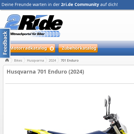
Deine Freunde warten in der
2ri.de Community
auf dich!
Motorradkatalog
Zubehörkatalog
Bikes
Husqvarna
2024
701 Enduro
Husqvarna 701 Enduro (2024)