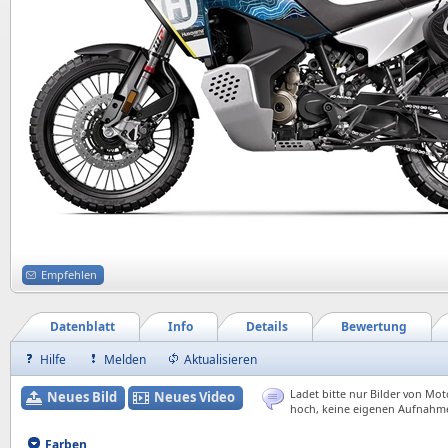
Empfehlen
Datenblatt
Info
Details
Bewertung
Hilfe
Melden
Aktualisieren
Ladet bitte nur Bilder von Mot
Neues Bild
Neues Video
hoch, keine eigenen Aufnahm
Farben