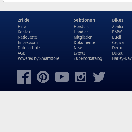
2ri.de
Sektionen
Bikes
Hilfe
Hersteller
Aprilia
Kontakt
Händler
BMW
Netiquette
Mitglieder
Buell
Impressum
Dokumente
Cagiva
Datenschutz
News
Derbi
AGB
Events
Ducati
Powered by
Smartstore
Zubehörkatalog
Harley-Dav