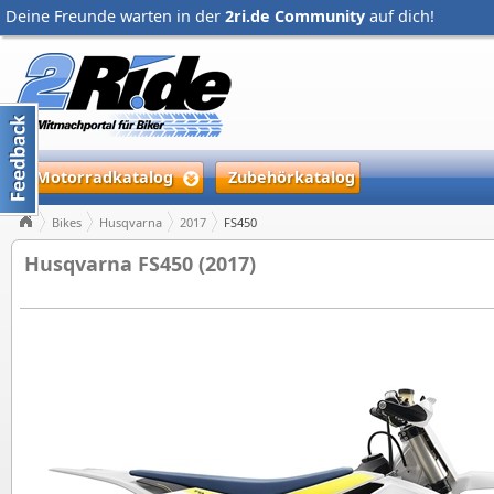
Deine Freunde warten in der
2ri.de Community
auf dich!
Motorradkatalog
Zubehörkatalog
Bikes
Husqvarna
2017
FS450
Husqvarna FS450 (2017)