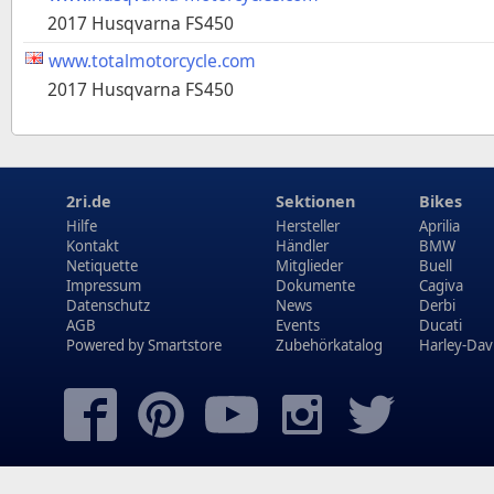
2017 Husqvarna FS450
www.totalmotorcycle.com
2017 Husqvarna FS450
2ri.de
Sektionen
Bikes
Hilfe
Hersteller
Aprilia
Kontakt
Händler
BMW
Netiquette
Mitglieder
Buell
Impressum
Dokumente
Cagiva
Datenschutz
News
Derbi
AGB
Events
Ducati
Powered by
Smartstore
Zubehörkatalog
Harley-Dav