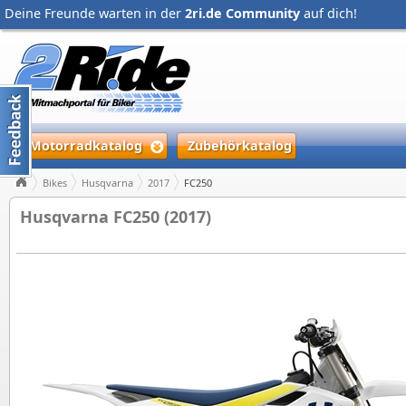
Deine Freunde warten in der
2ri.de Community
auf dich!
Motorradkatalog
Zubehörkatalog
Bikes
Husqvarna
2017
FC250
Husqvarna FC250 (2017)