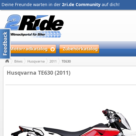
Deine Freunde warten in der
2ri.de Community
auf dich!
Motorradkatalog
Zubehörkatalog
Bikes
Husqvarna
2011
TE630
Husqvarna TE630 (2011)