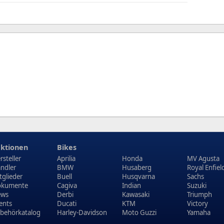
ktionen
Bikes
rsteller
Aprilia
Honda
MV Agusta
ndler
BMW
Husaberg
Royal Enfiel
tglieder
Buell
Husqvarna
Sachs
kumente
Cagiva
Indian
Suzuki
ews
Derbi
Kawasaki
Triumph
ents
Ducati
KTM
Victory
behörkatalog
Harley-Davidson
Moto Guzzi
Yamaha