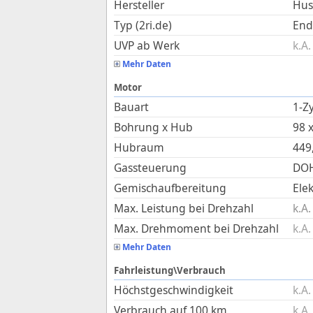
Hersteller
Hus
Typ (2ri.de)
End
UVP ab Werk
k.A.
Mehr Daten
Motor
Bauart
1-Zy
Bohrung x Hub
98
Hubraum
449
Gassteuerung
DOH
Gemischaufbereitung
Ele
Max. Leistung bei Drehzahl
k.A.
Max. Drehmoment bei Drehzahl
k.A.
Mehr Daten
Fahrleistung\Verbrauch
Höchstgeschwindigkeit
k.A.
Verbrauch auf 100 km
k.A.