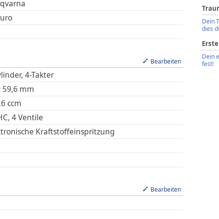
qvarna
Trau
uro
Dein 
dies d
Erste
Dein 
Bearbeiten
fest!
linder, 4-Takter
x
59,6
mm
,6
ccm
C, 4 Ventile
ktronische Kraftstoffeinspritzung
Bearbeiten