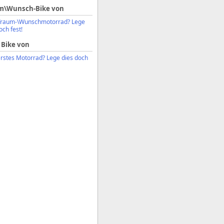
m\Wunsch-Bike von
Traum-\Wunschmotorrad? Lege
och fest!
 Bike von
erstes Motorrad? Lege dies doch