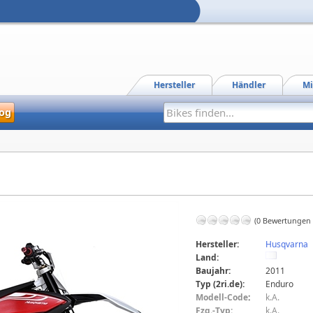
Hersteller
Händler
Mi
og
(0 Bewertungen
Hersteller:
Husqvarna
Land:
Baujahr:
2011
Typ (2ri.de):
Enduro
Modell-Code
:
k.A.
Fzg.-Typ:
k.A.