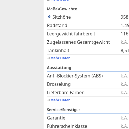
Maße\Gewichte
Sitzhöhe
958
Radstand
1.4
Leergewicht fahrbereit
116
Zugelassenes Gesamtgewicht
k.A.
Tankinhalt
8,5
Mehr Daten
Ausstattung
Anti-Blockier-System (ABS)
k.A.
Drosselung
k.A.
Lieferbare Farben
k.A.
Mehr Daten
Service\Sonstiges
Garantie
k.A.
Führerscheinklasse
k.A.