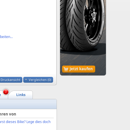
eiten...
Jetzt kaufen
Druckansicht
Vergleichen (
0
)
2
e
Links
hren von
rst dieses Bike? Lege dies doch