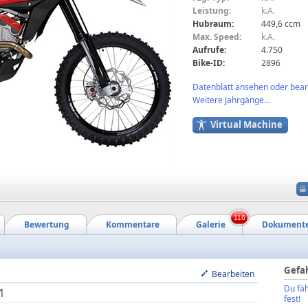
Leistung:
k.A.
Hubraum:
449,6 ccm
Max. Speed:
k.A.
Aufrufe:
4.750
Bike-ID:
2896
Datenblatt ansehen oder bearb
Weitere Jahrgänge...
Virtual Machine
116
Bewertung
Kommentare
Galerie
Dokument
Gefa
Bearbeiten
Du fäh
1
fest!