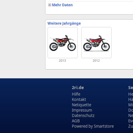
Mehr Daten
Weitere Jahrgänge
2013
2012
2ri.de
Se
Hilfe
He
Kontakt
Hä
Netiquette
Mi
Impressum
Do
Datenschutz
N
AGB
Ev
Powered by
Smartstore
Zu