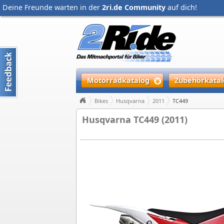
Deine Freunde warten in der
2ri.de Community
auf dich!
Motorradkatalog
Zubehörkatal
Bikes
Husqvarna
2011
TC449
Husqvarna TC449 (2011)