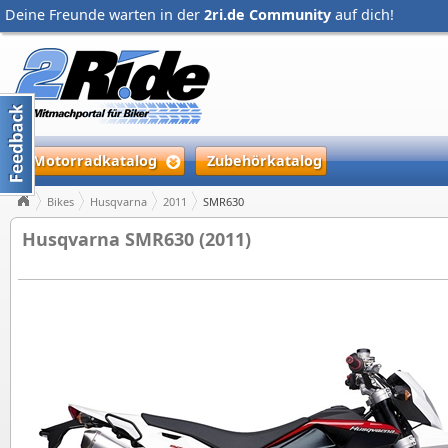
Deine Freunde warten in der
2ri.de Community
auf dich!
Motorradkatalog
Zubehörkatalog
Bikes
Husqvarna
2011
SMR630
Husqvarna SMR630 (2011)