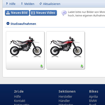
Hilfe
Melden
Aktualisieren
Ladet bitte nur Bilder von Mot
Neues Bild
Neues Video
hoch, keine eigenen Aufnahm
Studioaufnahmen
2ri.de
Sektionen
Bikes
Hilfe
Hersteller
Aprilia
Kontakt
Händler
BMW