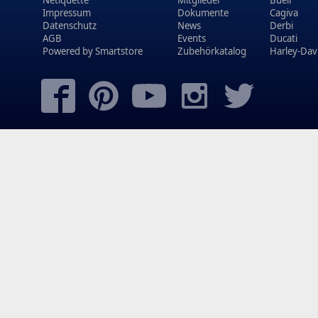
Netiquette
Mitglieder
Buell
Impressum
Dokumente
Cagiva
Datenschutz
News
Derbi
AGB
Events
Ducati
Powered by
Smartstore
Zubehörkatalog
Harley-Dav