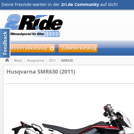
Deine Freunde warten in der
2ri.de Community
auf dich!
Motorradkatalog
Zubehörkatalog
Bikes
Husqvarna
2011
SMR630
Husqvarna SMR630 (2011)