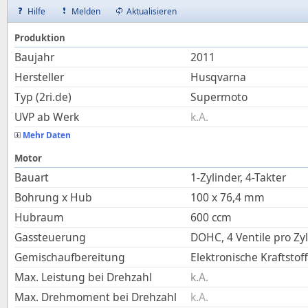
Hilfe
Melden
Aktualisieren
Produktion
Baujahr
2011
Hersteller
Husqvarna
Typ (2ri.de)
Supermoto
UVP ab Werk
k.A.
Mehr Daten
Motor
Bauart
1-Zylinder, 4-Takter
Bohrung x Hub
100
x
76,4
mm
Hubraum
600
ccm
Gassteuerung
DOHC, 4 Ventile pro Zy
Gemischaufbereitung
Elektronische Kraftstof
Max. Leistung bei Drehzahl
k.A.
Max. Drehmoment bei Drehzahl
k.A.