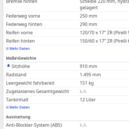
Bremse hinten
Scheibe 220 mm, hydr
gelagert
Federweg vorne
250
mm
Federweg hinten
290
mm
Reifen vorne
120/70 x 17” ZR (Pirell
Reifen hinten
150/60 x 17” ZR (Pirell
Mehr Daten
Maße\Gewichte
Sitzhöhe
910
mm
Radstand
1.495
mm
Leergewicht fahrbereit
151
kg
Zugelassenes Gesamtgewicht
k.A.
Tankinhalt
12
Liter
Mehr Daten
Ausstattung
Anti-Blockier-System (ABS)
k.A.