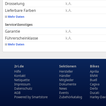
Drosselung
k.A.
Lieferbare Farben
k.A.
Mehr Daten
Service\Sonstiges
Garantie
k.A.
Führerscheinklasse
k.A.
Mehr Daten
2ri.de
Sektionen
Bikes
Hilfe
Hersteller
Aprilia
Kontakt
Händler
BMW
Netiquette
Mitglieder
Buell
Impressum
Dokumente
Cagiva
Datenschutz
News
Derbi
AGB
Events
Ducati
Powered by
Smartstore
Zubehörkatalog
Harley-Dav