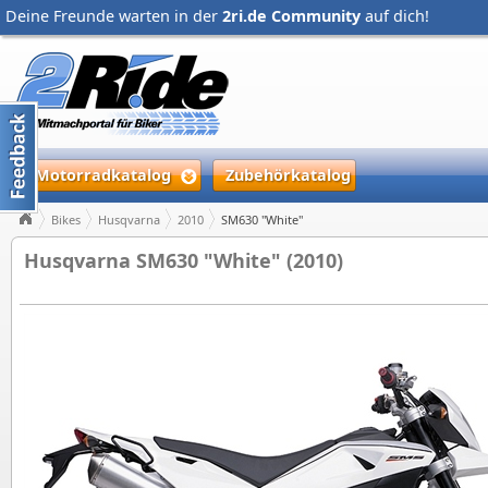
Deine Freunde warten in der
2ri.de Community
auf dich!
Motorradkatalog
Zubehörkatalog
Bikes
Husqvarna
2010
SM630 "White"
Husqvarna SM630 "White" (2010)