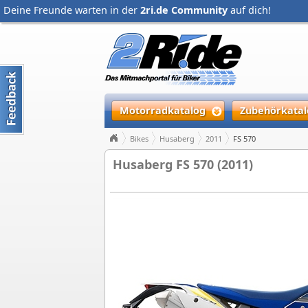
Deine Freunde warten in der
2ri.de Community
auf dich!
Motorradkatalog
Zubehörkatal
Bikes
Husaberg
2011
FS 570
Husaberg FS 570 (2011)