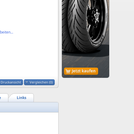
eiten...
Jetzt kaufen
Druckansicht
Vergleichen (
0
)
e
Links