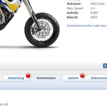
Hubraum:
565,5 ccm
Max. Speed:
k.A.
Aufrufe:
9.597
Bike-ID:
2677
Datenblatt ansehen oder bearb
2
13
Bewertung
Kommentare
Galerie
Dokument
en ab!