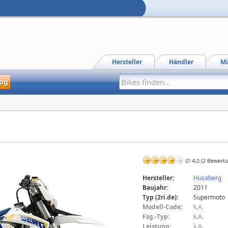
Hersteller
Händler
Mi
og
∅ 4,0 (2 Bewert
Hersteller:
Husaberg
Baujahr:
2011
Typ (2ri.de):
Supermoto
Modell-Code
:
k.A.
Fzg.-Typ:
k.A.
Leistung:
k.A.