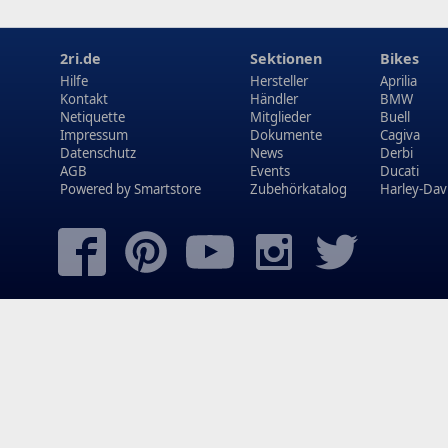
2ri.de
Sektionen
Bikes
Hilfe
Hersteller
Aprilia
Kontakt
Händler
BMW
Netiquette
Mitglieder
Buell
Impressum
Dokumente
Cagiva
Datenschutz
News
Derbi
AGB
Events
Ducati
Powered by
Smartstore
Zubehörkatalog
Harley-Dav