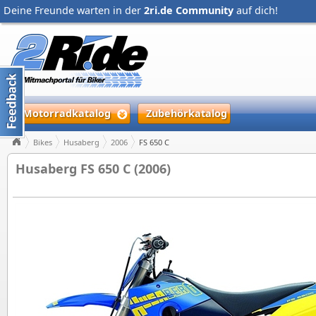
Deine Freunde warten in der
2ri.de Community
auf dich!
Motorradkatalog
Zubehörkatalog
Bikes
Husaberg
2006
FS 650 C
Husaberg FS 650 C (2006)