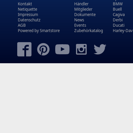
Kontakt
Händler
BMW
Netiquette
Mitglieder
Buell
Impressum
Dokumente
Cagiva
Datenschutz
News
Derbi
AGB
Events
Ducati
Powered by
Smartstore
Zubehörkatalog
Harley-Dav