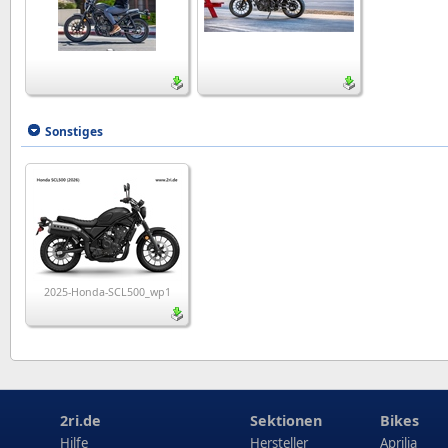
Sonstiges
2025-Honda-SCL500_wp1
2ri.de
Sektionen
Bikes
Hilfe
Hersteller
Aprilia