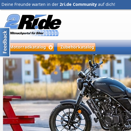
Deine Freunde warten in der
2ri.de Community
auf dich!
Motorradkatalog
Zubehörkatalog