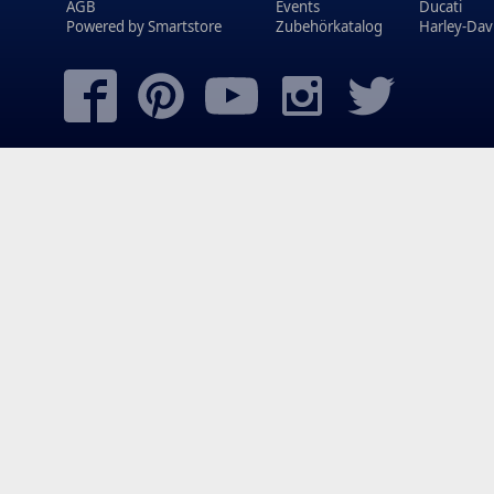
AGB
Events
Ducati
Powered by
Smartstore
Zubehörkatalog
Harley-Dav