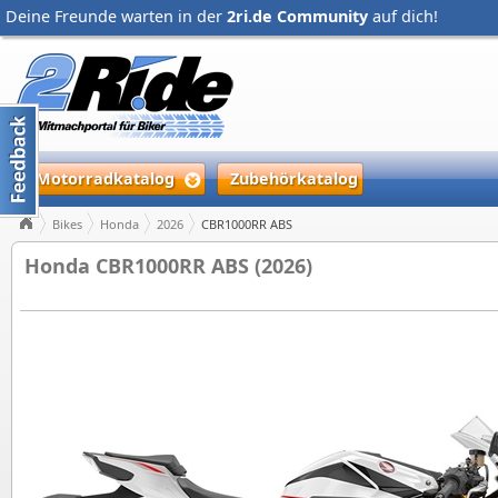
Deine Freunde warten in der
2ri.de Community
auf dich!
Motorradkatalog
Zubehörkatalog
Bikes
Honda
2026
CBR1000RR ABS
Honda CBR1000RR ABS (2026)