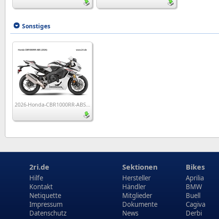
Sonstiges
2026-Honda-CBR1000RR-ABS_wp1
2ri.de
Sektionen
Bikes
Hilfe
Hersteller
Aprilia
Kontakt
Händler
BMW
Netiquette
Mitglieder
Buell
Impressum
Dokumente
Cagiva
Datenschutz
News
Derbi