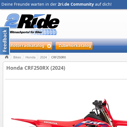
Deine Freunde warten in der
2ri.de Community
auf dich!
Motorradkatalog
Zubehörkatalog
Bikes
Honda
2024
CRF250RX
Honda CRF250RX (2024)