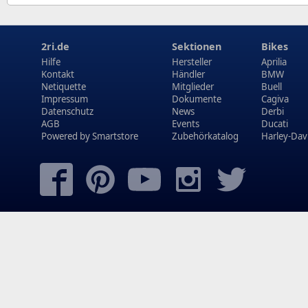
2ri.de
Sektionen
Bikes
Hilfe
Hersteller
Aprilia
Kontakt
Händler
BMW
Netiquette
Mitglieder
Buell
Impressum
Dokumente
Cagiva
Datenschutz
News
Derbi
AGB
Events
Ducati
Powered by
Smartstore
Zubehörkatalog
Harley-Dav