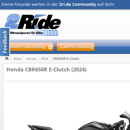
Deine Freunde warten in der
2ri.de Community
auf dich!
Motorradkatalog
Zubehörkatalog
Bikes
Honda
2024
CBR650R E-Clutch
Honda CBR650R E-Clutch (2024)