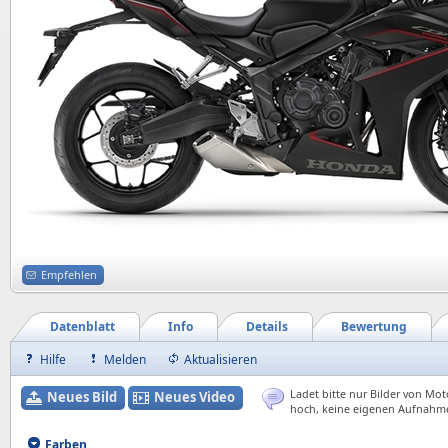
Empfehlen
Datenblatt
Info
Details
Bewertung
Hilfe
Melden
Aktualisieren
Ladet bitte nur Bilder von Mot
Neues Bild
Neues Video
hoch, keine eigenen Aufnahm
Farben