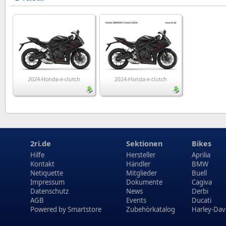
2024-Honda-e-clutch
2024-Honda-e-clutch
2ri.de
Sektionen
Bikes
Hilfe
Hersteller
Aprilia
Kontakt
Händler
BMW
Netiquette
Mitglieder
Buell
Impressum
Dokumente
Cagiva
Datenschutz
News
Derbi
AGB
Events
Ducati
Powered by
Smartstore
Zubehörkatalog
Harley-Dav