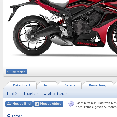
Empfehlen
Datenblatt
Info
Details
Bewertung
Hilfe
Melden
Aktualisieren
Ladet bitte nur Bilder von Mot
Neues Bild
Neues Video
hoch, keine eigenen Aufnahm
Farben