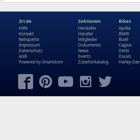
2ri.de
Sektionen
Bikes
Hilfe
Hersteller
Aprilia
Kontakt
Händler
BMW
Netiquette
Mitglieder
Buell
Impressum
Dokumente
Cagiva
Datenschutz
News
Derbi
AGB
Events
Ducati
Powered by
Smartstore
Zubehörkatalog
Harley-Dav