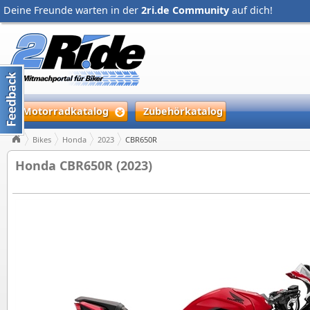
Deine Freunde warten in der
2ri.de Community
auf dich!
Motorradkatalog
Zubehörkatalog
Bikes
Honda
2023
CBR650R
Honda CBR650R (2023)