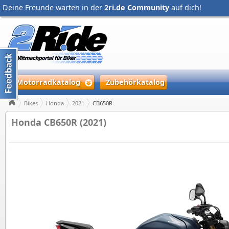
Deine Freunde warten in der
2ri.de Community
auf dich!
Motorradkatalog
Zubehörkatalog
Bikes
Honda
2021
CB650R
Honda CB650R (2021)