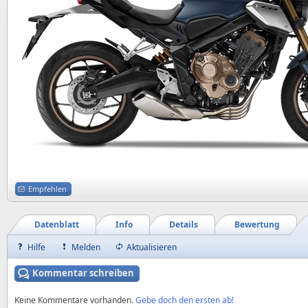
Empfehlen
Datenblatt
Info
Details
Bewertung
Hilfe
Melden
Aktualisieren
Kommentar schreiben
Keine Kommentare vorhanden.
Gebe doch den ersten ab!