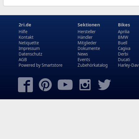
2ri.de
Sektionen
Bikes
Hilfe
Hersteller
Aprilia
Kontakt
Händler
BMW
Netiquette
Mitglieder
Buell
Impressum
Dokumente
Cagiva
Datenschutz
News
Derbi
AGB
Events
Ducati
Powered by
Smartstore
Zubehörkatalog
Harley-Dav