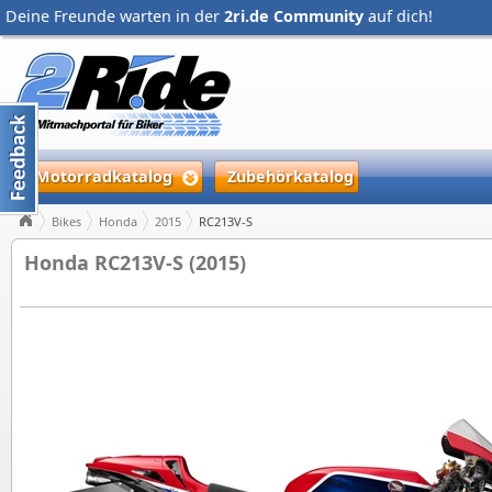
Deine Freunde warten in der
2ri.de Community
auf dich!
Motorradkatalog
Zubehörkatalog
Bikes
Honda
2015
RC213V-S
Honda RC213V-S (2015)