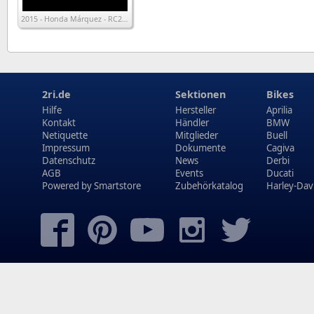
2015 - Honda Márquez - RC213VS
2ri.de
Sektionen
Bikes
Hilfe
Hersteller
Aprilia
Kontakt
Händler
BMW
Netiquette
Mitglieder
Buell
Impressum
Dokumente
Cagiva
Datenschutz
News
Derbi
AGB
Events
Ducati
Powered by
Smartstore
Zubehörkatalog
Harley-Dav