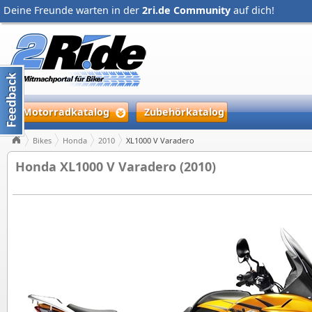
Deine Freunde warten in der
2ri.de Community
auf dich!
Motorradkatalog
Zubehörkatalog
Bikes
Honda
2010
XL1000 V Varadero
Honda XL1000 V Varadero (2010)