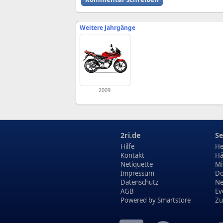
Weitere Jahrgänge
2009
2ri.de
Se
Hilfe
He
Kontakt
Hä
Netiquette
Mi
Impressum
Do
Datenschutz
N
AGB
Ev
Powered by
Smartstore
Zu