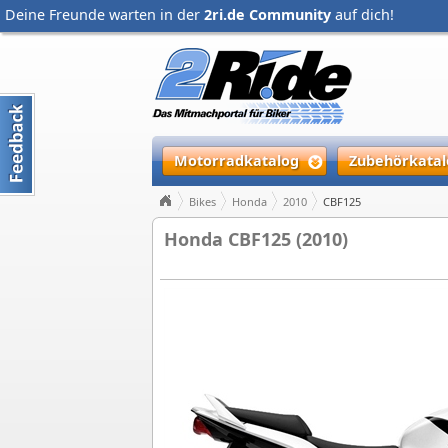
Deine Freunde warten in der
2ri.de Community
auf dich!
Motorradkatalog
Zubehörkatal
Bikes
Honda
2010
CBF125
Honda CBF125 (2010)