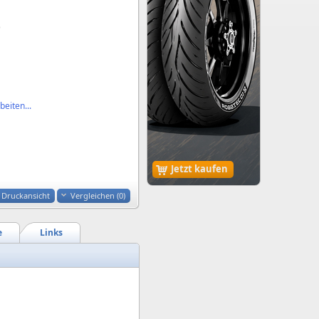
)
eiten...
Jetzt kaufen
Druckansicht
Vergleichen (
0
)
e
Links