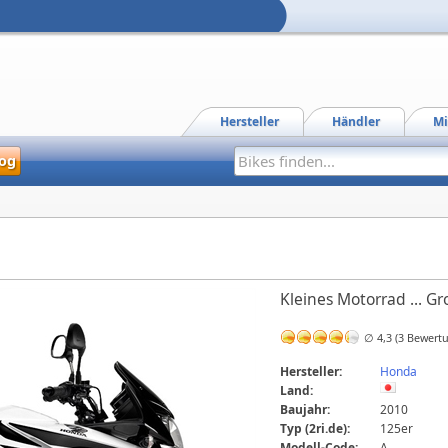
Hersteller
Händler
Mi
og
Kleines Motorrad ... Gr
∅ 4,3 (3 Bewert
Hersteller:
Honda
Land:
Baujahr:
2010
Typ (2ri.de):
125er
Modell-Code:
A