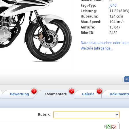
Fzg.-Typ:
JC40
Leistung:
11 PS (8 kW
Hubraum:
124 ccm
Max. Speed:
104 km/h
Aufrufe:
15.047
Bike-ID:
2482
Datenblatt ansehen oder bearb
Weitere Jahrgänge...
3
2
34
Bewertung
Kommentare
Galerie
Dokument
Rubrik:
0