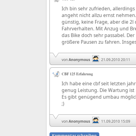
Ich bin sehr zufrieden, allerdi
angeht nicht allzu ernst nehmen
günstig, keine Frage, aber die 2l
Fahrverhalten. Mit Anzug und Bre
das Bike doch sehr passabel. De
größere Pausen zu fahren. Insge
von
Anonymous
21.09.2010 20:11
CBF 125 Erfahrung
Ich habe eine cbf seit letzten ja
genug Leistung. Die Wartung ist 
Es gibt genügend umbau möglichk
;)
von
Anonymous
11.09.2010 15:09
Kommentar schreiben