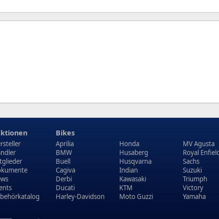
ktionen
Bikes
rsteller
Aprilia
Honda
MV Agusta
ndler
BMW
Husaberg
Royal Enfiel
tglieder
Buell
Husqvarna
Sachs
kumente
Cagiva
Indian
Suzuki
ews
Derbi
Kawasaki
Triumph
ents
Ducati
KTM
Victory
behörkatalog
Harley-Davidson
Moto Guzzi
Yamaha