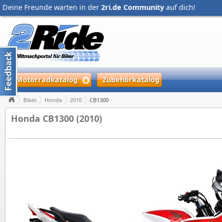
Deine Freunde warten in der
2ri.de Community
auf dich!
Motorradkatalog
Zubehörkatalog
Bikes
Honda
2010
CB1300
Honda CB1300 (2010)