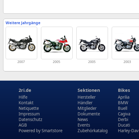
Weitere Jahrgänge
2007
2005
2005
2003
2ri.de
Sektionen
Bikes
Hilfe
Hersteller
Aprilia
Kontakt
Händler
BMW
Netiquette
Mitglieder
Buell
Impressum
Dokumente
Cagiva
Datenschutz
News
Derbi
AGB
Events
Ducati
Powered by
Smartstore
Zubehörkatalog
Harley-Dav