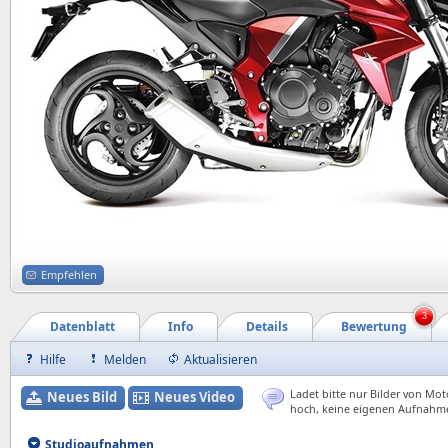
Empfehlen
3
Datenblatt
Info
Details
Bewertung
Hilfe
Melden
Aktualisieren
Ladet bitte nur Bilder von Mot
Neues Bild
Neues Video
hoch, keine eigenen Aufnahm
Studioaufnahmen