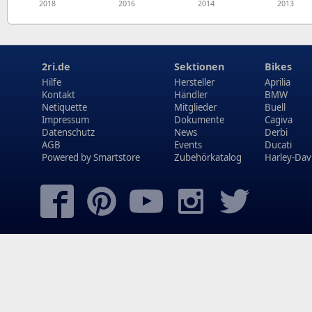
2018
2016
2014
2013
2ri.de
Sektionen
Bikes
Hilfe
Hersteller
Aprilia
Kontakt
Händler
BMW
Netiquette
Mitglieder
Buell
Impressum
Dokumente
Cagiva
Datenschutz
News
Derbi
AGB
Events
Ducati
Powered by
Smartstore
Zubehörkatalog
Harley-Dav