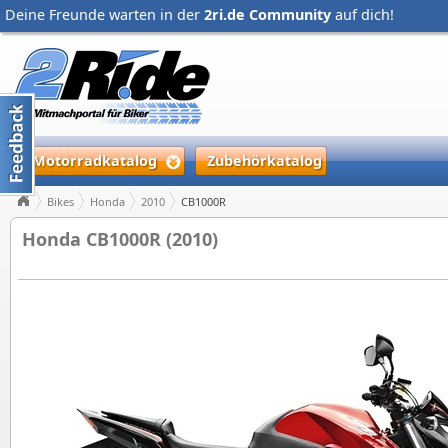
Deine Freunde warten in der
2ri.de Community
auf dich!
Motorradkatalog
Zubehörkatalog
Bikes
Honda
2010
CB1000R
Honda CB1000R (2010)