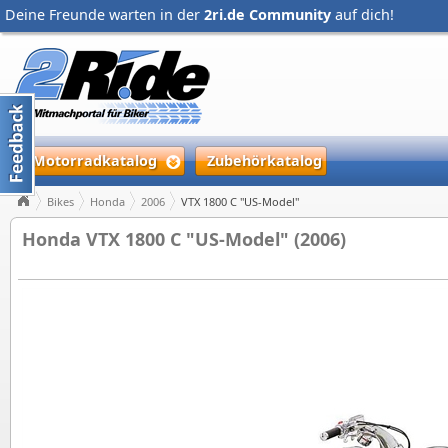
Deine Freunde warten in der
2ri.de Community
auf dich!
Motorradkatalog
Zubehörkatalog
Bikes
Honda
2006
VTX 1800 C "US-Model"
Honda VTX 1800 C "US-Model" (2006)