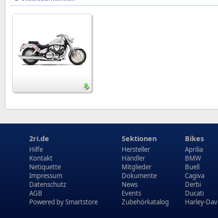
2ri.de
Sektionen
Bikes
Hilfe
Hersteller
Aprilia
Kontakt
Händler
BMW
Netiquette
Mitglieder
Buell
Impressum
Dokumente
Cagiva
Datenschutz
News
Derbi
AGB
Events
Ducati
Powered by
Smartstore
Zubehörkatalog
Harley-Dav