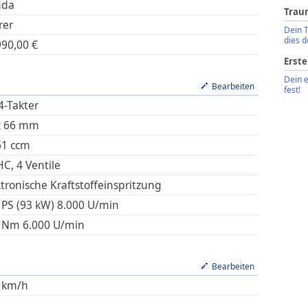
nda
Trau
rer
Dein 
dies d
990,00
€
Erste
Dein 
Bearbeiten
fest!
4-Takter
x
66
mm
61
ccm
C, 4 Ventile
ktronische Kraftstoffeinspritzung
 PS (93 kW)
8.000
U/min
Nm
6.000
U/min
Bearbeiten
km/h