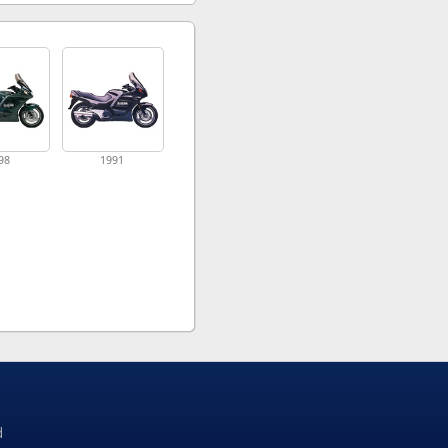
98
1991
d