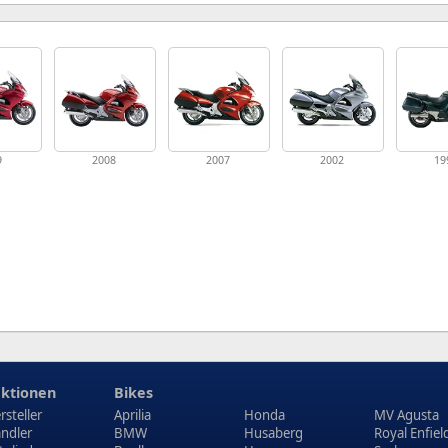
9
2008
2007
2002
19
ktionen
Bikes
rsteller
Aprilia
Honda
MV Agusta
ndler
BMW
Husaberg
Royal Enfiel