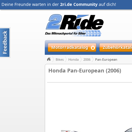
Deine Freunde warten in der
2ri.de Community
auf dich!
Motorradkatalog
Zubehörkatal
Bikes
Honda
2006
Pan-European
Honda Pan-European (2006)