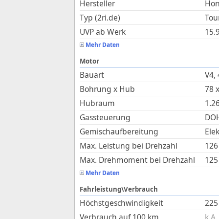
Hersteller
Ho
Typ (2ri.de)
Tou
UVP ab Werk
15.
Mehr Daten
Motor
Bauart
V4, 
Bohrung x Hub
78
Hubraum
1.2
Gassteuerung
DOH
Gemischaufbereitung
Ele
Max. Leistung bei Drehzahl
126
Max. Drehmoment bei Drehzahl
125
Mehr Daten
Fahrleistung\Verbrauch
Höchstgeschwindigkeit
225
Verbrauch auf 100 km
k.A.