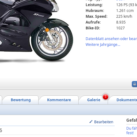
Leistung:
126 PS (93 
Hubraum:
1.261 ccm
Max. Speed:
225 km/h
Aufrufe:
8.935
Bike-ID:
1027
Datenblatt ansehen oder bearb
Weitere Jahrgänge...
1
Bewertung
Kommentare
Galerie
Dokument
Gefa
Bearbeiten
Du fäh
6
fest!