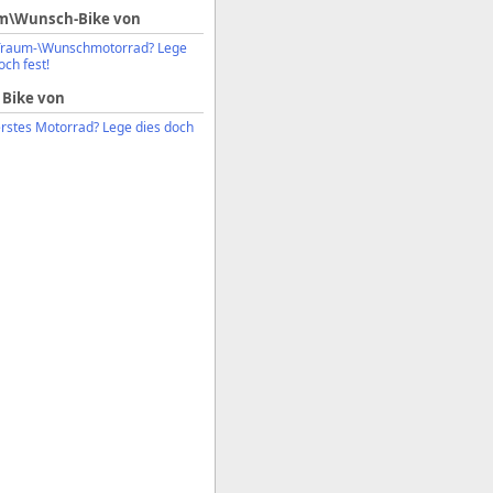
m\Wunsch-Bike von
Traum-\Wunschmotorrad? Lege
och fest!
 Bike von
erstes Motorrad? Lege dies doch