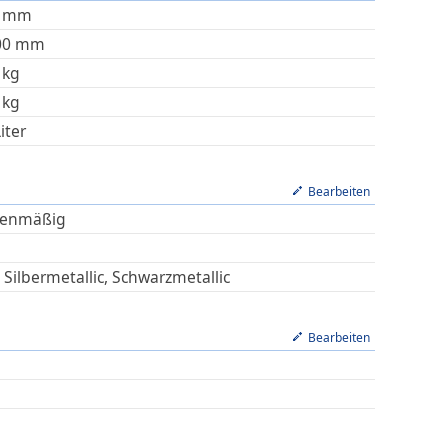
mm
00
mm
kg
kg
iter
Bearbeiten
ienmäßig
 Silbermetallic, Schwarzmetallic
Bearbeiten