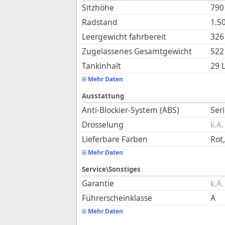
Sitzhöhe
790
Radstand
1.5
Leergewicht fahrbereit
326
Zugelassenes Gesamtgewicht
522
Tankinhalt
29
L
Mehr Daten
Ausstattung
Anti-Blockier-System (ABS)
Ser
Drosselung
k.A.
Lieferbare Farben
Rot,
Mehr Daten
Service\Sonstiges
Garantie
k.A.
Führerscheinklasse
A
Mehr Daten