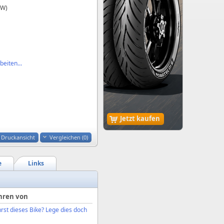
kW)
eiten...
Jetzt kaufen
Druckansicht
Vergleichen (
0
)
e
Links
hren von
rst dieses Bike? Lege dies doch