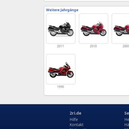
Weitere Jahrgänge
2011
2010
200
1990
2ri.de
Se
Hilfe
He
Kontakt
Hä