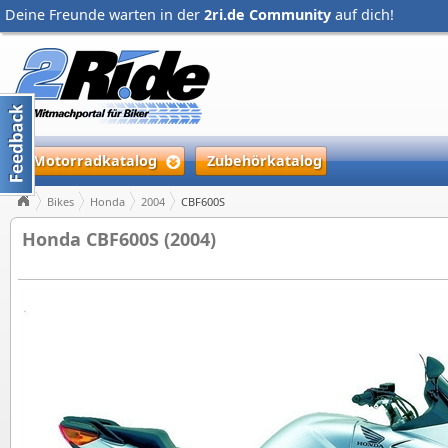
Deine Freunde warten in der
2ri.de Community
auf dich!
Motorradkatalog
Zubehörkatalog
Bikes
Honda
2004
CBF600S
Honda CBF600S (2004)