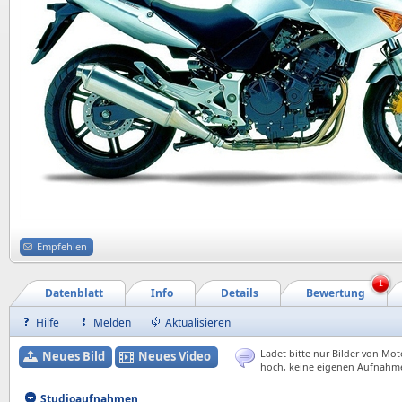
Empfehlen
1
Datenblatt
Info
Details
Bewertung
Hilfe
Melden
Aktualisieren
Ladet bitte nur Bilder von Mot
Neues Bild
Neues Video
hoch, keine eigenen Aufnahm
Studioaufnahmen