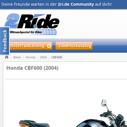
Deine Freunde warten in der
2ri.de Community
auf dich!
Motorradkatalog
Zubehörkatalog
Bikes
Honda
2004
CBF600
Honda CBF600 (2004)