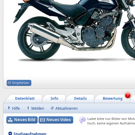
Empfehlen
2
Datenblatt
Info
Details
Bewertung
Hilfe
Melden
Aktualisieren
Ladet bitte nur Bilder von Mot
Neues Bild
Neues Video
hoch, keine eigenen Aufnahm
Studioaufnahmen