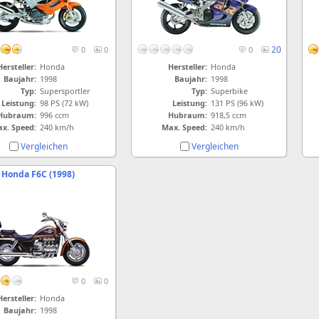
20
0
0
0
Hersteller:
Honda
Hersteller:
Honda
Baujahr:
1998
Baujahr:
1998
Typ:
Supersportler
Typ:
Superbike
Leistung:
98 PS (72 kW)
Leistung:
131 PS (96 kW)
Hubraum:
996 ccm
Hubraum:
918,5 ccm
x. Speed:
240 km/h
Max. Speed:
240 km/h
Vergleichen
Vergleichen
Honda F6C (1998)
0
0
Hersteller:
Honda
Baujahr:
1998