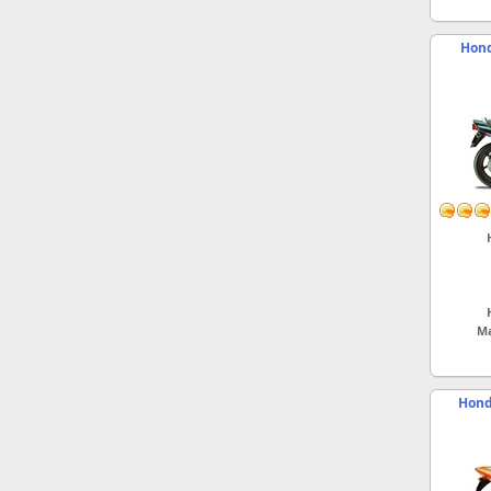
Hond
Ma
Hond