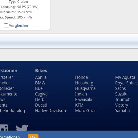
Typ:
Cruiser
Leistung:
98 PS (72 kW)
Hubraum:
1520 ccm
x. Speed:
205 km/h
Vergleichen
ktionen
Bikes
rsteller
Aprilia
Honda
MV Agusta
ndler
BMW
Husaberg
Royal Enfiel
tglieder
Buell
Husqvarna
Sachs
kumente
Cagiva
Indian
Suzuki
ews
Derbi
Kawasaki
Triumph
ents
Ducati
KTM
Victory
behörkatalog
Harley-Davidson
Moto Guzzi
Yamaha
OK
formationen
.