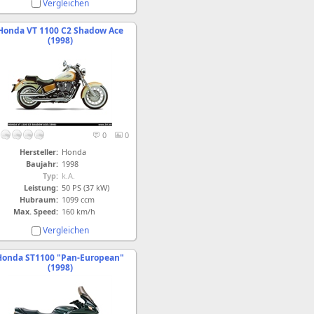
Vergleichen
Honda VT 1100 C2 Shadow Ace
(1998)
0
0
Hersteller:
Honda
Baujahr:
1998
Typ:
k.A.
Leistung:
50 PS (37 kW)
Hubraum:
1099 ccm
Max. Speed:
160 km/h
Vergleichen
Honda ST1100 "Pan-European"
(1998)