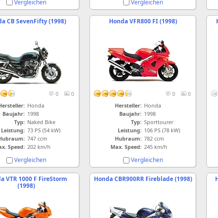
Vergleichen
Vergleichen
a CB SevenFifty (1998)
Honda VFR800 FI (1998)
0
0
0
0
Hersteller:
Honda
Hersteller:
Honda
Baujahr:
1998
Baujahr:
1998
Typ:
Naked Bike
Typ:
Sporttourer
Leistung:
73 PS (54 kW)
Leistung:
106 PS (78 kW)
Hubraum:
747 ccm
Hubraum:
782 ccm
x. Speed:
202 km/h
Max. Speed:
245 km/h
Vergleichen
Vergleichen
a VTR 1000 F FireStorm
Honda CBR900RR Fireblade (1998)
(1998)