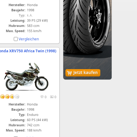
Hersteller:
Honda
Baujahr:
1998
Typ:
k.A.
Leistung:
39 PS (29 kW)
Hubraum:
583 ccm
Max. Speed:
155 km/h
Vergleichen
onda XRV750 Africa Twin (1998)
Jetzt kaufen
0
0
Hersteller:
Honda
Baujahr:
1998
Typ:
Enduro
Leistung:
60 PS (44 kW)
Hubraum:
742 ccm
Max. Speed:
188 km/h