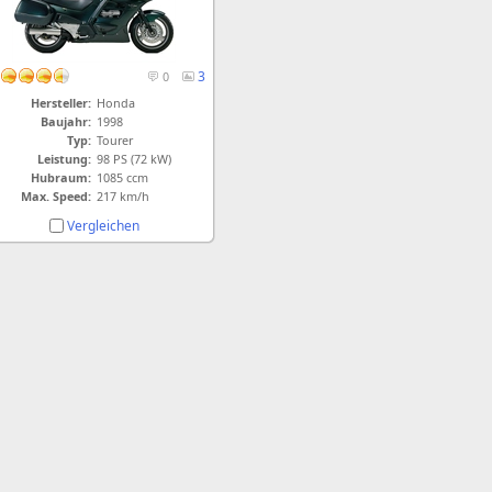
3
0
Hersteller:
Honda
Baujahr:
1998
Typ:
Tourer
Leistung:
98 PS (72 kW)
Hubraum:
1085 ccm
Max. Speed:
217 km/h
Vergleichen