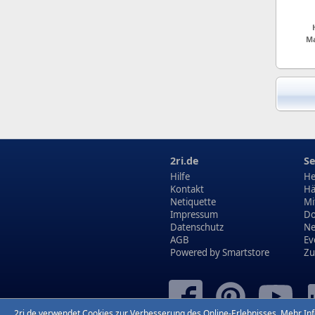
Ma
2ri.de
Se
Hilfe
He
Kontakt
Hä
Netiquette
Mi
Impressum
Do
Datenschutz
N
AGB
Ev
Powered by
Smartstore
Zu
2ri.de verwendet Cookies zur Verbesserung des Online-Erlebnisses.
Mehr In