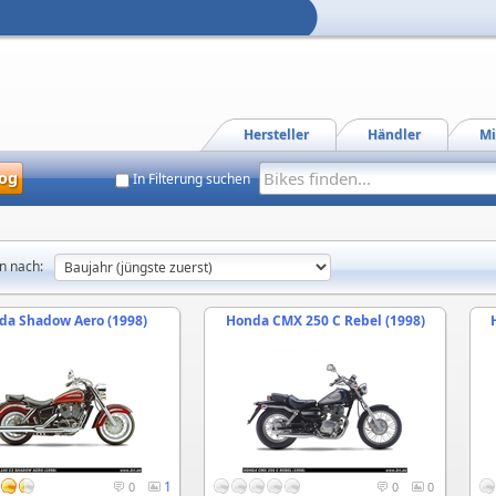
Hersteller
Händler
Mi
og
In Filterung suchen
n nach:
da Shadow Aero (1998)
Honda CMX 250 C Rebel (1998)
1
0
0
0