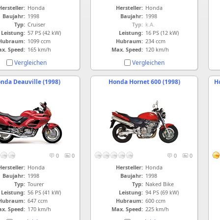
Hersteller:
Honda
Hersteller:
Honda
Baujahr:
1998
Baujahr:
1998
Typ:
Cruiser
Typ:
k.A.
Leistung:
57 PS (42 kW)
Leistung:
16 PS (12 kW)
Hubraum:
1099 ccm
Hubraum:
234 ccm
x. Speed:
165 km/h
Max. Speed:
120 km/h
Vergleichen
Vergleichen
nda Deauville (1998)
Honda Hornet 600 (1998)
H
0
0
0
0
Hersteller:
Honda
Hersteller:
Honda
Baujahr:
1998
Baujahr:
1998
Typ:
Tourer
Typ:
Naked Bike
Leistung:
56 PS (41 kW)
Leistung:
94 PS (69 kW)
Hubraum:
647 ccm
Hubraum:
600 ccm
x. Speed:
170 km/h
Max. Speed:
225 km/h