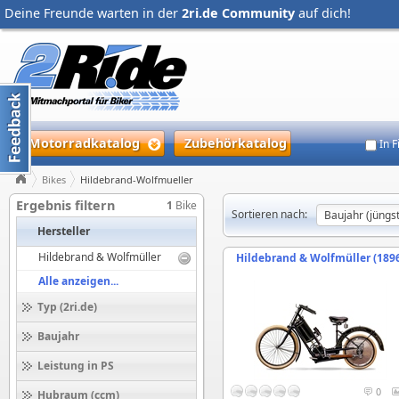
Deine Freunde warten in der
2ri.de Community
auf dich!
Motorradkatalog
Zubehörkatalog
In 
Bikes
Hildebrand-Wolfmueller
Ergebnis filtern
1
Bike
Sortieren nach:
Hersteller
Hildebrand & Wolfmüller
Hildebrand & Wolfmüller (189
Alle anzeigen...
Typ (2ri.de)
Baujahr
Leistung in PS
0
Hubraum (ccm)