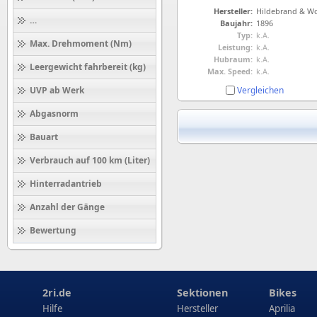
Hersteller:
Höchstgeschwindigkeit (km/h)
Baujahr:
1896
Typ:
k.A.
Max. Drehmoment (Nm)
Leistung:
k.A.
Hubraum:
k.A.
Leergewicht fahrbereit (kg)
Max. Speed:
k.A.
Vergleichen
UVP ab Werk
Abgasnorm
Bauart
Verbrauch auf 100 km (Liter)
Hinterradantrieb
Anzahl der Gänge
Bewertung
2ri.de
Sektionen
Bikes
Hilfe
Hersteller
Aprilia