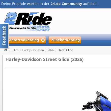
Deine Freunde warten in der
2ri.de Community
auf dich!
Motorradkatalog
Zubehörkatalog
Bikes
Harley-Davidson
2026
Street Glide
Harley-Davidson Street Glide (2026)