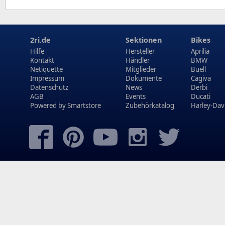
2ri.de
Sektionen
Bikes
Hilfe
Hersteller
Aprilia
Kontakt
Händler
BMW
Netiquette
Mitglieder
Buell
Impressum
Dokumente
Cagiva
Datenschutz
News
Derbi
AGB
Events
Ducati
Powered by
Smartstore
Zubehörkatalog
Harley-Dav