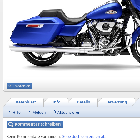
Empfehlen
Datenblatt
Info
Details
Bewertung
Hilfe
Melden
Aktualisieren
Kommentar schreiben
Keine Kommentare vorhanden.
Gebe doch den ersten ab!