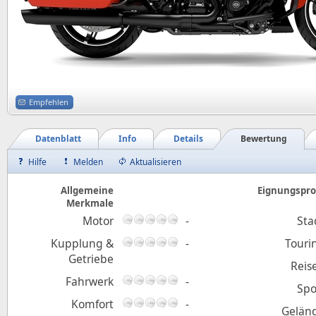
Empfehlen
Datenblatt
Info
Details
Bewertung
Hilfe
Melden
Aktualisieren
Allgemeine
Eignungsprof
Merkmale
Motor
-
Sta
Kupplung &
-
Touri
Getriebe
Reis
Fahrwerk
-
Spo
Komfort
-
Gelän