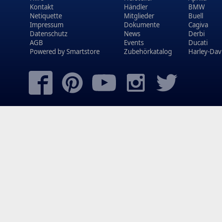
Kontakt
Händler
BMW
Netiquette
Mitglieder
Buell
Impressum
Dokumente
Cagiva
Datenschutz
News
Derbi
AGB
Events
Ducati
Powered by
Smartstore
Zubehörkatalog
Harley-Dav