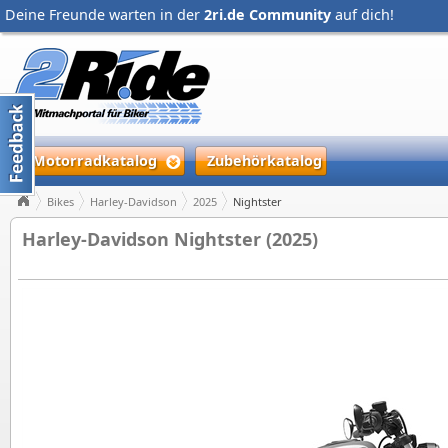
Deine Freunde warten in der
2ri.de Community
auf dich!
Motorradkatalog
Zubehörkatalog
Bikes
Harley-Davidson
2025
Nightster
Harley-Davidson Nightster (2025)