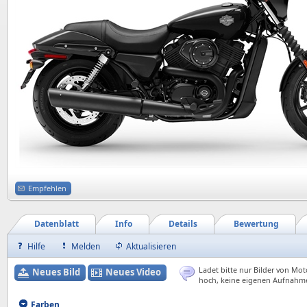
Empfehlen
Datenblatt
Info
Details
Bewertung
Hilfe
Melden
Aktualisieren
Ladet bitte nur Bilder von Mot
Neues Bild
Neues Video
hoch, keine eigenen Aufnahm
Farben