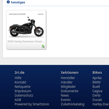
Sonstiges
2020-Harley-Davidson-Street-500_wp1
2ri.de
Sektionen
Bikes
Hilfe
Hersteller
Aprilia
Kontakt
Händler
BMW
Netiquette
Mitglieder
Buell
Impressum
Dokumente
Cagiva
Datenschutz
News
Derbi
AGB
Events
Ducati
Powered by
Smartstore
Zubehörkatalog
Harley-Dav