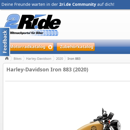
Deine Freunde warten in der
2ri.de Community
auf dich!
Motorradkatalog
Zubehörkatalog
Bikes
Harley-Davidson
2020
Iron 883
Harley-Davidson Iron 883 (2020)