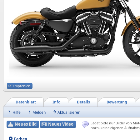
Empfehlen
Datenblatt
Info
Details
Bewertung
Hilfe
Melden
Aktualisieren
Ladet bitte nur Bilder von Mot
Neues Bild
Neues Video
hoch, keine eigenen Aufnahm
Farben