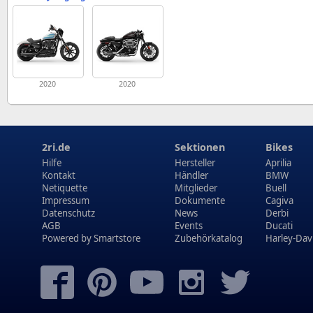
2020
2020
2ri.de
Sektionen
Bikes
Hilfe
Hersteller
Aprilia
Kontakt
Händler
BMW
Netiquette
Mitglieder
Buell
Impressum
Dokumente
Cagiva
Datenschutz
News
Derbi
AGB
Events
Ducati
Powered by
Smartstore
Zubehörkatalog
Harley-Dav