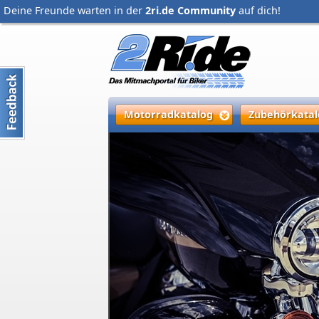
Deine Freunde warten in der
2ri.de Community
auf dich!
Motorradkatalog
Zubehörkatal