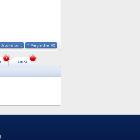
Druckansicht
Vergleichen (
0
)
1
1
e
Links
d