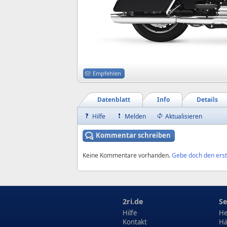
Empfehlen
Datenblatt
Info
Details
Hilfe
Melden
Aktualisieren
Kommentar schreiben
Keine Kommentare vorhanden.
Gebe doch den erst
2ri.de
Se
Hilfe
He
Kontakt
Hä