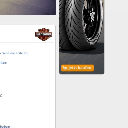
 -
Gebe die erste ab
)
idson
Jetzt kaufen
W)
eiten...