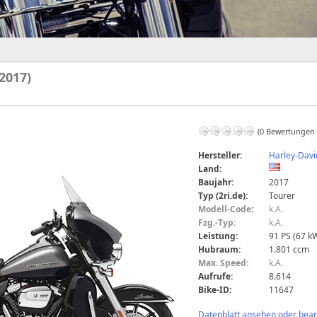
2017)
(0 Bewertungen
Hersteller:
Harley-Dav
Land:
Baujahr:
2017
Typ (2ri.de):
Tourer
Modell-Code
:
k.A.
Fzg.-Typ:
k.A.
Leistung:
91 PS (67 k
Hubraum:
1.801 ccm
Max. Speed:
k.A.
Aufrufe:
8.614
Bike-ID:
11647
Datenblatt ansehen oder bearb