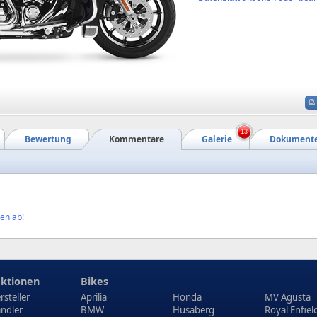
13
Bewertung
Kommentare
Galerie
Dokument
en ab!
ktionen
Bikes
rsteller
Aprilia
Honda
MV Agusta
ndler
BMW
Husaberg
Royal Enfiel