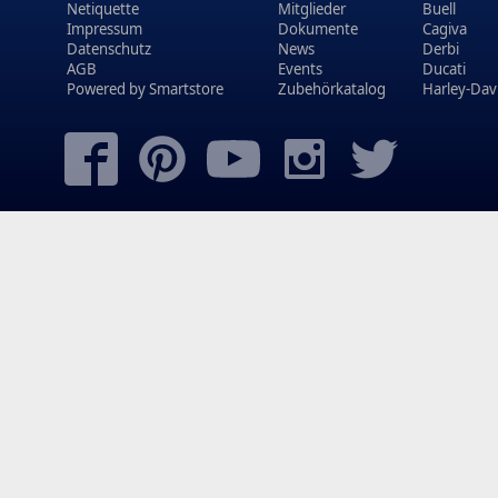
Netiquette
Mitglieder
Buell
Impressum
Dokumente
Cagiva
Datenschutz
News
Derbi
AGB
Events
Ducati
Powered by
Smartstore
Zubehörkatalog
Harley-Dav