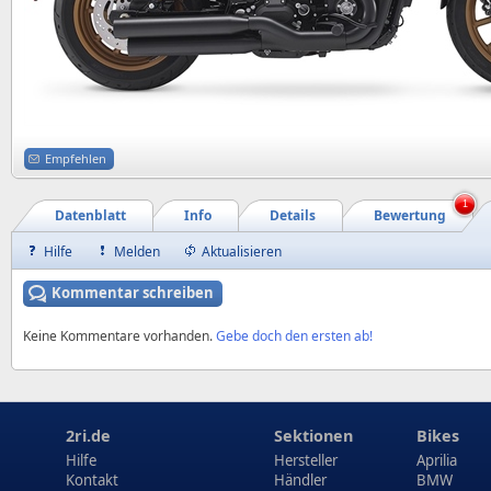
Empfehlen
1
Datenblatt
Info
Details
Bewertung
Hilfe
Melden
Aktualisieren
Kommentar schreiben
Keine Kommentare vorhanden.
Gebe doch den ersten ab!
2ri.de
Sektionen
Bikes
Hilfe
Hersteller
Aprilia
Kontakt
Händler
BMW