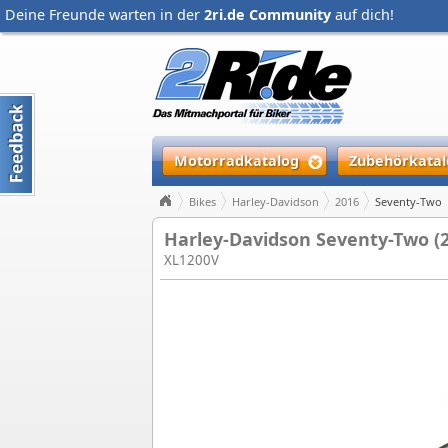
Deine Freunde warten in der
2ri.de Community
auf dich!
Motorradkatalog
Zubehörkatal
Bikes
Harley-Davidson
2016
Seventy-Two
Harley-Davidson Seventy-Two (
XL1200V