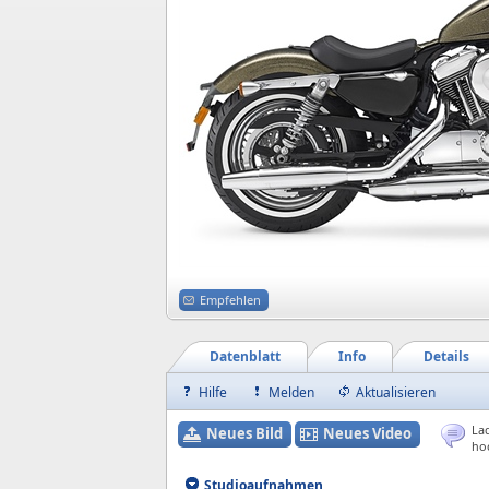
Empfehlen
Datenblatt
Info
Details
Hilfe
Melden
Aktualisieren
Lad
Neues Bild
Neues Video
ho
Studioaufnahmen