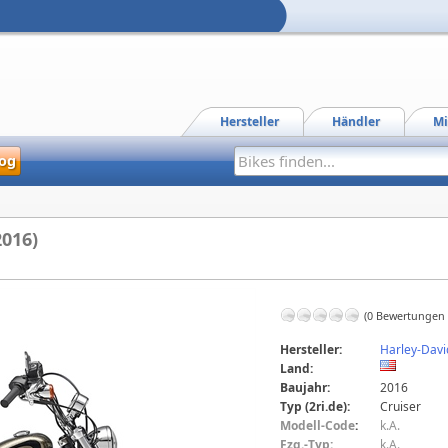
Hersteller
Händler
Mi
og
2016)
(0 Bewertungen
Hersteller:
Harley-Dav
Land:
Baujahr:
2016
Typ (2ri.de):
Cruiser
Modell-Code
:
k.A.
Fzg.-Typ:
k.A.