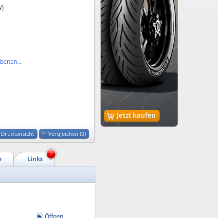
W)
eiten...
Jetzt kaufen
Druckansicht
Vergleichen (
0
)
2
e
Links
Öffnen