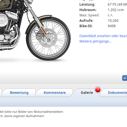
Leistung:
67 PS (49 k
Hubraum:
1.202 ccm
Max. Speed:
k.A.
Aufrufe:
10.260
Bike-ID:
9498
Datenblatt ansehen oder bearb
Weitere Jahrgänge...
16
Bewertung
Kommentare
Galerie
Dokument
et bitte nur Bilder von Motorradherstellern
ch, keine eigenen Aufnahmen!