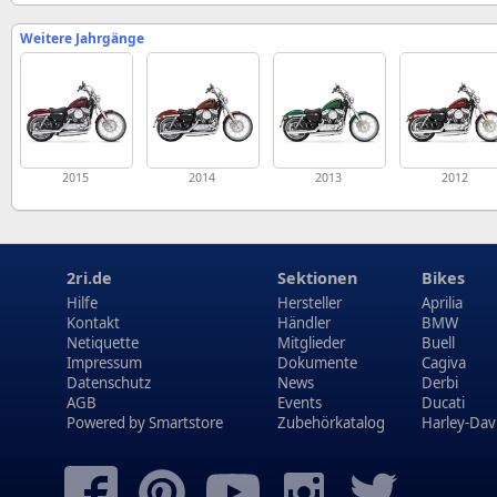
Weitere Jahrgänge
2015
2014
2013
2012
2ri.de
Sektionen
Bikes
Hilfe
Hersteller
Aprilia
Kontakt
Händler
BMW
Netiquette
Mitglieder
Buell
Impressum
Dokumente
Cagiva
Datenschutz
News
Derbi
AGB
Events
Ducati
Powered by
Smartstore
Zubehörkatalog
Harley-Dav