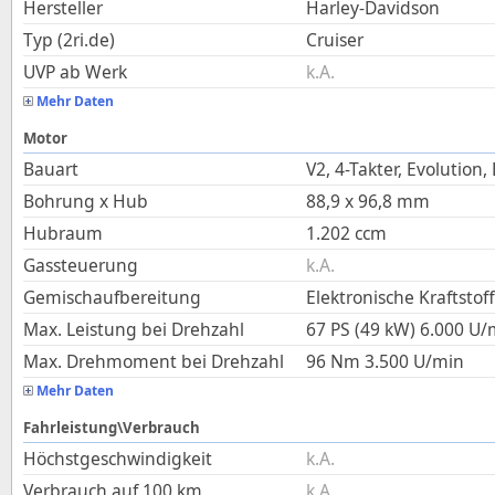
Hersteller
Harley-Davidson
Typ (2ri.de)
Cruiser
UVP ab Werk
k.A.
Mehr Daten
Motor
Bauart
V2, 4-Takter, Evolution,
Bohrung x Hub
88,9
x
96,8
mm
Hubraum
1.202
ccm
Gassteuerung
k.A.
Gemischaufbereitung
Elektronische Kraftstof
Max. Leistung bei Drehzahl
67 PS (49 kW)
6.000
U/
Max. Drehmoment bei Drehzahl
96
Nm
3.500
U/min
Mehr Daten
Fahrleistung\Verbrauch
Höchstgeschwindigkeit
k.A.
Verbrauch auf 100 km
k.A.