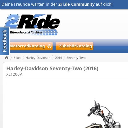
Deine Freunde warten in der
2ri.de Community
auf dich!
Motorradkatalog
Zubehörkatalog
Bikes
Harley-Davidson
2016
Seventy-Two
Harley-Davidson Seventy-Two (2016)
XL1200V