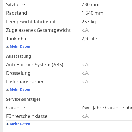
Sitzhöhe
730
mm
Radstand
1.540
mm
Leergewicht fahrbereit
257
kg
Zugelassenes Gesamtgewicht
k.A.
Tankinhalt
7,9
Liter
Mehr Daten
Ausstattung
Anti-Blockier-System (ABS)
k.A.
Drosselung
k.A.
Lieferbare Farben
k.A.
Mehr Daten
Service\Sonstiges
Garantie
Zwei Jahre Garantie o
Führerscheinklasse
k.A.
Mehr Daten