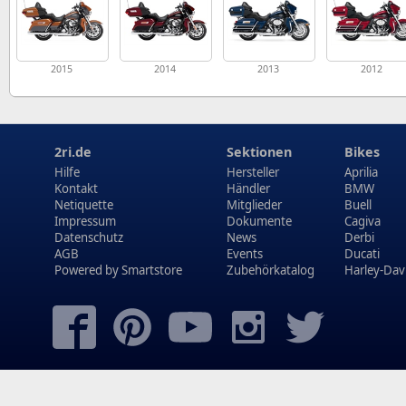
2015
2014
2013
2012
2ri.de
Sektionen
Bikes
Hilfe
Hersteller
Aprilia
Kontakt
Händler
BMW
Netiquette
Mitglieder
Buell
Impressum
Dokumente
Cagiva
Datenschutz
News
Derbi
AGB
Events
Ducati
Powered by
Smartstore
Zubehörkatalog
Harley-Dav