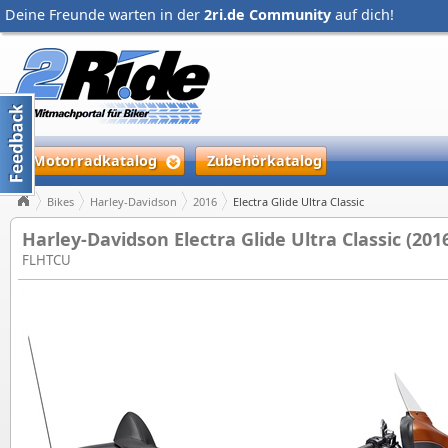
Deine Freunde warten in der
2ri.de Community
auf dich!
Motorradkatalog
Zubehörkatalog
Bikes
Harley-Davidson
2016
Electra Glide Ultra Classic
Harley-Davidson Electra Glide Ultra Classic (201
FLHTCU