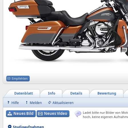
Empfehlen
Datenblatt
Info
Details
Bewertung
Hilfe
Melden
Aktualisieren
Ladet bitte nur Bilder von Mot
Neues Bild
Neues Video
hoch, keine eigenen Aufnahm
Studioaufnahmen