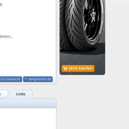
W)
eiten...
Jetzt kaufen
Druckansicht
Vergleichen (
0
)
e
Links