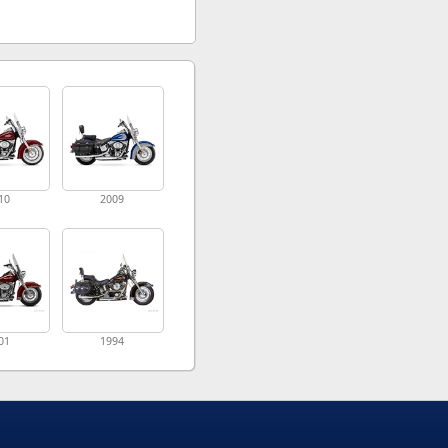
10
2009
01
1994