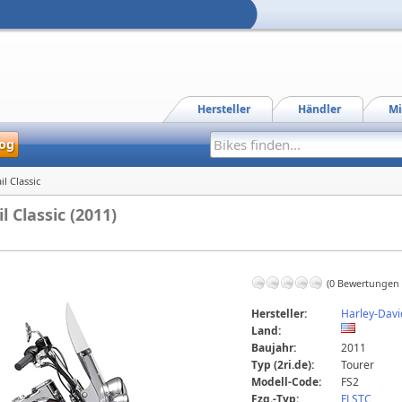
Hersteller
Händler
Mi
og
il Classic
 Classic (2011)
(0 Bewertungen
Hersteller:
Harley-Dav
Land:
Baujahr:
2011
Typ (2ri.de):
Tourer
Modell-Code:
FS2
Fzg.-Typ:
FLSTC