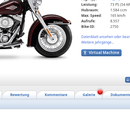
Leistung:
73 PS (54 k
Hubraum:
1.584 ccm
Max. Speed:
165 km/h
Aufrufe:
8.557
Bike-ID:
2750
Datenblatt ansehen oder bearb
Weitere Jahrgänge...
Virtual Machine
12
Bewertung
Kommentare
Galerie
Dokument