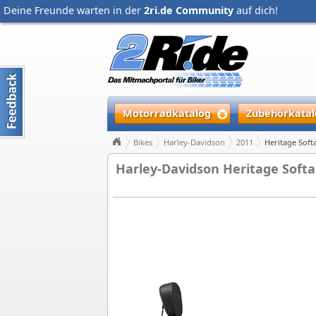
Deine Freunde warten in der
2ri.de Community
auf dich!
Motorradkatalog
Zubehörkatal
Bikes
Harley-Davidson
2011
Heritage Softa
Harley-Davidson Heritage Softail