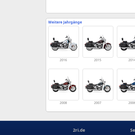
Weitere Jahrgänge
2016
2015
201
2008
2007
200
2ri.de
Se