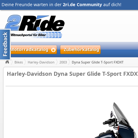
Deine Freunde warten in der
2ri.de Community
auf dich!
Motorradkatalog
Zubehörkatalog
Bikes
Harley-Davidson
2003
Dyna Super Glide T-Sport FXDXT
Harley-Davidson Dyna Super Glide T-Sport FXDX