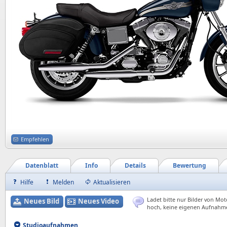
Empfehlen
Datenblatt
Info
Details
Bewertung
Hilfe
Melden
Aktualisieren
Ladet bitte nur Bilder von Mot
Neues Bild
Neues Video
hoch, keine eigenen Aufnahm
Studioaufnahmen