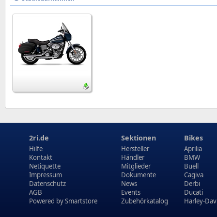
2ri.de
Sektionen
Bikes
Hilfe
Hersteller
Aprilia
Kontakt
Händler
BMW
Netiquette
Mitglieder
Buell
Impressum
Dokumente
Cagiva
Datenschutz
News
Derbi
AGB
Events
Ducati
Powered by
Smartstore
Zubehörkatalog
Harley-Dav