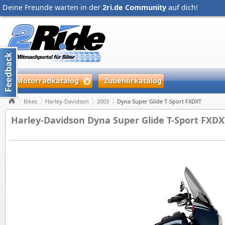
Deine Freunde warten in der
2ri.de Community
auf dich!
Motorradkatalog
Zubehörkatalog
Bikes
Harley-Davidson
2003
Dyna Super Glide T-Sport FXDXT
Harley-Davidson Dyna Super Glide T-Sport FXDX