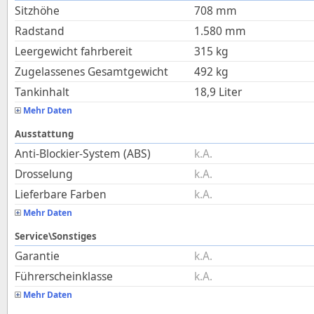
Sitzhöhe
708
mm
Radstand
1.580
mm
Leergewicht fahrbereit
315
kg
Zugelassenes Gesamtgewicht
492
kg
Tankinhalt
18,9
Liter
Mehr Daten
Ausstattung
Anti-Blockier-System (ABS)
k.A.
Drosselung
k.A.
Lieferbare Farben
k.A.
Mehr Daten
Service\Sonstiges
Garantie
k.A.
Führerscheinklasse
k.A.
Mehr Daten