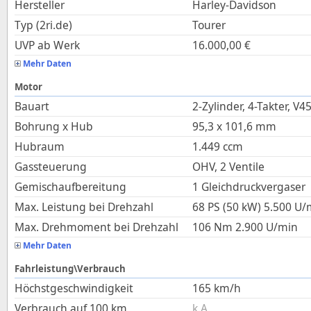
Hersteller
Harley-Davidson
Typ (2ri.de)
Tourer
UVP ab Werk
16.000,00
€
Mehr Daten
Motor
Bauart
2-Zylinder, 4-Takter, V4
Bohrung x Hub
95,3
x
101,6
mm
Hubraum
1.449
ccm
Gassteuerung
OHV, 2 Ventile
Gemischaufbereitung
1 Gleichdruckvergaser
Max. Leistung bei Drehzahl
68 PS (50 kW)
5.500
U/
Max. Drehmoment bei Drehzahl
106
Nm
2.900
U/min
Mehr Daten
Fahrleistung\Verbrauch
Höchstgeschwindigkeit
165
km/h
Verbrauch auf 100 km
k.A.