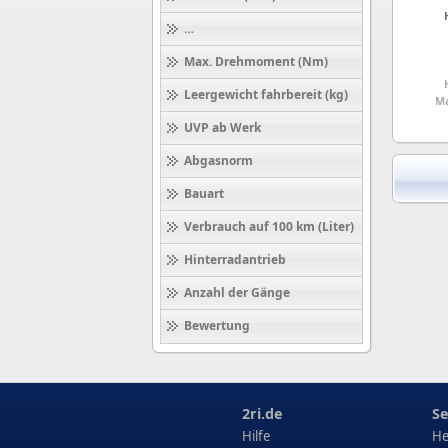
Höchstgeschwindigkeit (km/h)
Max. Drehmoment (Nm)
Leergewicht fahrbereit (kg)
Ma
UVP ab Werk
Abgasnorm
Bauart
Verbrauch auf 100 km (Liter)
Hinterradantrieb
Anzahl der Gänge
Bewertung
2ri.de
Se
Hilfe
He