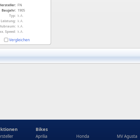
Hersteller:
FN
Baujahr:
1905
Typ:
k.A.
Leistung:
k.A.
Hubraum:
k.A.
x. Speed:
k.A.
Vergleichen
ktionen
Bikes
rsteller
Aprilia
Honda
MV Agusta