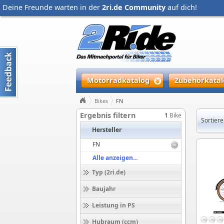
Deine Freunde warten in der
2ri.de Community
auf dich!
Motorradkatalog
Zubehörkatal
Bikes
FN
Ergebnis filtern
1
Bike
Sortiere
Hersteller
FN
Alle anzeigen...
Typ (2ri.de)
Baujahr
Leistung in PS
Hubraum (ccm)