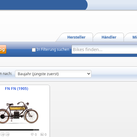
Hersteller
Händler
Mi
og
In Filterung suchen
n nach:
FN FN (1905)
0
0