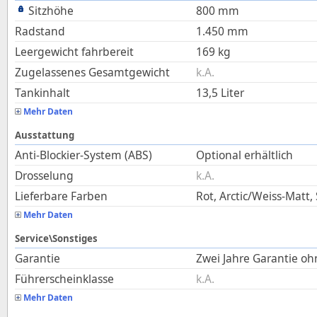
Sitzhöhe
800
mm
Radstand
1.450
mm
Leergewicht fahrbereit
169
kg
Zugelassenes Gesamtgewicht
k.A.
Tankinhalt
13,5
Liter
Mehr Daten
Ausstattung
Anti-Blockier-System (ABS)
Optional erhältlich
Drosselung
k.A.
Lieferbare Farben
Rot, Arctic/Weiss-Matt
Mehr Daten
Service\Sonstiges
Garantie
Zwei Jahre Garantie o
Führerscheinklasse
k.A.
Mehr Daten