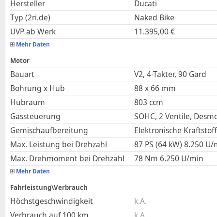
Hersteller
Ducati
Typ (2ri.de)
Naked Bike
UVP ab Werk
11.395,00
€
Mehr Daten
Motor
Bauart
V2, 4-Takter, 90 Gard
Bohrung x Hub
88
x
66
mm
Hubraum
803
ccm
Gassteuerung
SOHC, 2 Ventile, Desm
Gemischaufbereitung
Elektronische Kraftstof
Max. Leistung bei Drehzahl
87 PS (64 kW)
8.250
U/
Max. Drehmoment bei Drehzahl
78
Nm
6.250
U/min
Mehr Daten
Fahrleistung\Verbrauch
Höchstgeschwindigkeit
k.A.
Verbrauch auf 100 km
k.A.