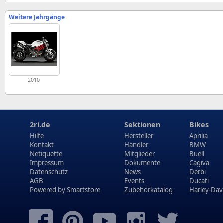
Weitere Jahrgänge
2010
2ri.de
Sektionen
Bikes
Hilfe
Hersteller
Aprilia
Kontakt
Händler
BMW
Netiquette
Mitglieder
Buell
Impressum
Dokumente
Cagiva
Datenschutz
News
Derbi
AGB
Events
Ducati
Powered by
Smartstore
Zubehörkatalog
Harley-Dav