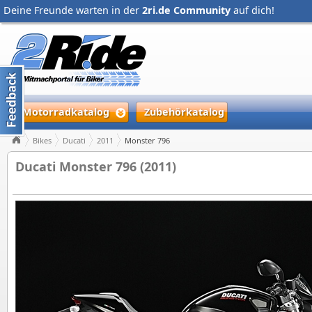
Deine Freunde warten in der
2ri.de Community
auf dich!
Motorradkatalog
Zubehörkatalog
Bikes
Ducati
2011
Monster 796
Ducati Monster 796 (2011)