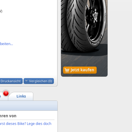
W)
eiten...
Jetzt kaufen
Druckansicht
Vergleichen (
0
)
6
e
Links
hren von
rst dieses Bike? Lege dies doch