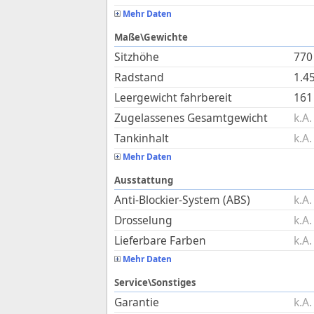
Mehr Daten
Maße\Gewichte
Sitzhöhe
770
Radstand
1.4
Leergewicht fahrbereit
161
Zugelassenes Gesamtgewicht
k.A.
Tankinhalt
k.A.
Mehr Daten
Ausstattung
Anti-Blockier-System (ABS)
k.A.
Drosselung
k.A.
Lieferbare Farben
k.A.
Mehr Daten
Service\Sonstiges
Garantie
k.A.