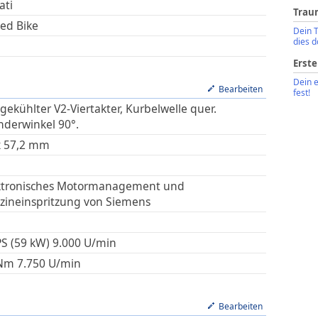
ati
Trau
ed Bike
Dein 
dies d
Erste
Dein 
Bearbeiten
fest!
tgekühlter V2-Viertakter, Kurbelwelle quer.
inderwinkel 90°.
x
57,2
mm
ktronisches Motormanagement und
zineinspritzung von Siemens
PS (59 kW)
9.000
U/min
Nm
7.750
U/min
Bearbeiten