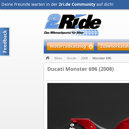
Deine Freunde warten in der
2ri.de Community
auf dich!
Motorradkatalog
Zubehörkatal
Bikes
Ducati
2008
Monster 696
Ducati Monster 696 (2008)