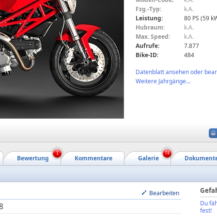
Fzg.-Typ:
k.A.
Leistung:
80 PS (59 k
Hubraum:
k.A.
Max. Speed:
k.A.
Aufrufe:
7.877
Bike-ID:
484
Datenblatt ansehen oder bearb
Weitere Jahrgänge...
1
74
Bewertung
Kommentare
Galerie
Dokument
Gefa
Bearbeiten
Du fäh
8
fest!