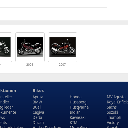
9
2008
2007
ktionen
Bikes
rsteller
Aprilia
Honda
MV Agusta
ndler
BMW
Husaberg
Royal Enfiel
tglieder
Buell
Husqvarna
Sachs
kumente
Cagiva
Indian
Suzuki
ews
Derbi
Kawasaki
Triumph
ents
Ducati
KTM
Victory
behörkatalog
Harley-Davidson
Moto Guzzi
Yamaha