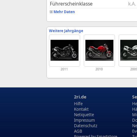
Führerscheinklasse
k.A.
Mehr Daten
Weitere Jahrgänge
2011
2010
200
2ri.de
Se
Hilfe
He
Kontakt
Hä
Netiquette
Mi
Impressum
Do
Datenschutz
N
AGB
Ev
Powered by
Smartstore
Zu