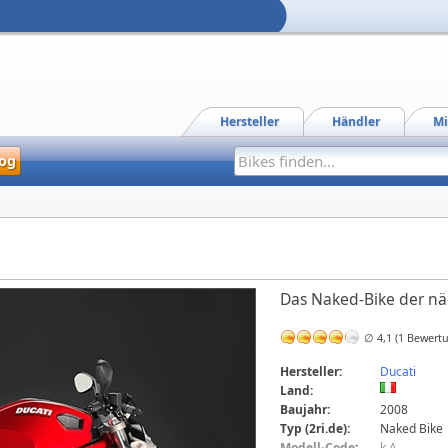
Hersteller
Händler
Mi
og
Das Naked-Bike der nä
∅ 4,1 (1 Bewert
Hersteller:
Ducati
Land:
Baujahr:
2008
Typ (2ri.de):
Naked Bike
Modell-Code
:
k.A.