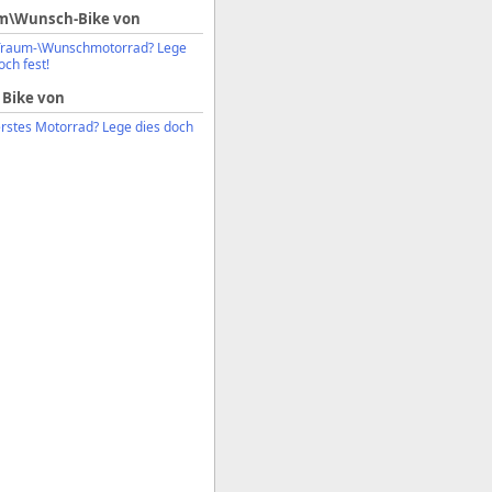
m\Wunsch-Bike von
Traum-\Wunschmotorrad? Lege
och fest!
 Bike von
erstes Motorrad? Lege dies doch