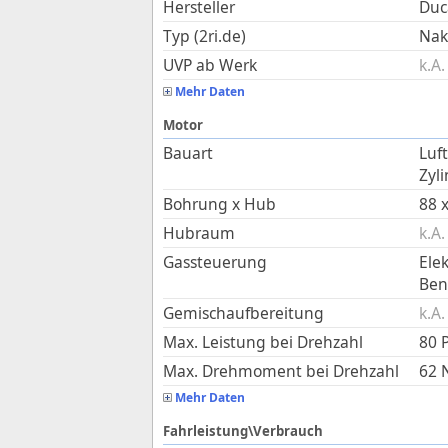
Hersteller
Duc
Typ (2ri.de)
Nak
UVP ab Werk
k.A.
Mehr Daten
Motor
Bauart
Luf
Zyl
Bohrung x Hub
88
Hubraum
k.A.
Gassteuerung
Ele
Ben
Gemischaufbereitung
k.A.
Max. Leistung bei Drehzahl
80 
Max. Drehmoment bei Drehzahl
62
Mehr Daten
Fahrleistung\Verbrauch