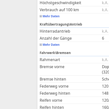
Höchstgeschwindigkeit
k.A.
Verbrauch auf 100 km
k.A.
Mehr Daten
Kraftübertragung\Antrieb
Hinterradantrieb
k.A.
Anzahl der Gänge
6
Mehr Daten
Fahrwerk\Bremsen
Rahmenart
k.A.
Bremse vorne
Dop
(32
Bremse hinten
Sch
Federweg vorne
120
Federweg hinten
148
Reifen vorne
120
Reifen hinten
160