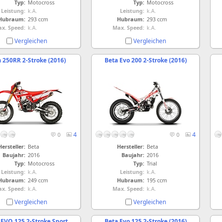
Typ:
Motocross
Typ:
Motocross
Leistung:
k.A.
Leistung:
k.A.
Hubraum:
293 ccm
Hubraum:
293 ccm
x. Speed:
k.A.
Max. Speed:
k.A.
Vergleichen
Vergleichen
 250RR 2-Stroke (2016)
Beta Evo 200 2-Stroke (2016)
4
4
0
0
Hersteller:
Beta
Hersteller:
Beta
Baujahr:
2016
Baujahr:
2016
Typ:
Motocross
Typ:
Trial
Leistung:
k.A.
Leistung:
k.A.
Hubraum:
249 ccm
Hubraum:
195 ccm
x. Speed:
k.A.
Max. Speed:
k.A.
Vergleichen
Vergleichen
 EVO 125 2-Stroke Sport
Beta Evo 125 2-Stroke (2016)