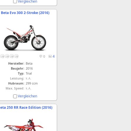
Vergleichen
Beta Evo 300 2-Stroke (2016)
4
0
Hersteller:
Beta
Baujahr:
2016
Typ:
Trial
Leistung:
k.A.
Hubraum:
299 ccm
Max. Speed:
k.A.
Vergleichen
eta 250 RR Race Edition (2016)