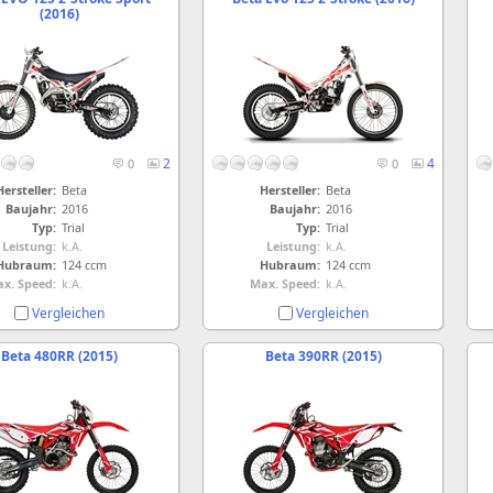
(2016)
2
4
0
0
Hersteller:
Beta
Hersteller:
Beta
Baujahr:
2016
Baujahr:
2016
Typ:
Trial
Typ:
Trial
Leistung:
k.A.
Leistung:
k.A.
Hubraum:
124 ccm
Hubraum:
124 ccm
x. Speed:
k.A.
Max. Speed:
k.A.
Vergleichen
Vergleichen
Beta 480RR (2015)
Beta 390RR (2015)