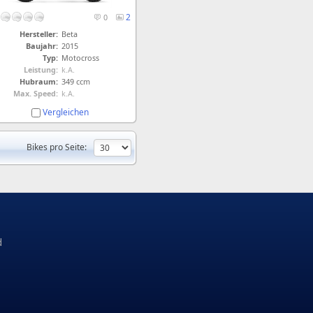
2
0
Hersteller:
Beta
Baujahr:
2015
Typ:
Motocross
Leistung:
k.A.
Hubraum:
349 ccm
Max. Speed:
k.A.
Vergleichen
Bikes pro Seite:
d