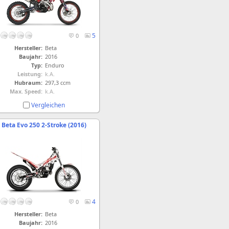
5
0
Hersteller:
Beta
Baujahr:
2016
Typ:
Enduro
Leistung:
k.A.
Hubraum:
297,3 ccm
Max. Speed:
k.A.
Vergleichen
Beta Evo 250 2-Stroke (2016)
4
0
Hersteller:
Beta
Baujahr:
2016