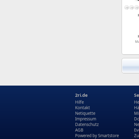
Ma
2ri.de
Se
Hilfe
He
Kontakt
Hä
Netiquette
Mi
Impressum
Do
Datenschutz
N
AGB
Ev
Powered by
Smartstore
Zu