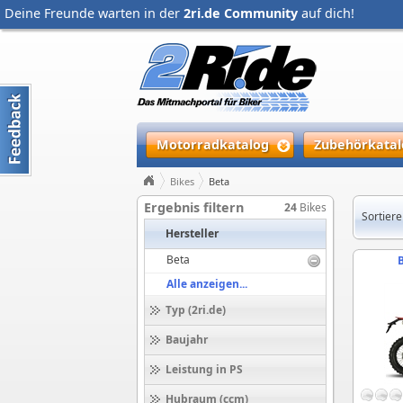
Deine Freunde warten in der
2ri.de Community
auf dich!
Motorradkatalog
Zubehörkatal
Bikes
Beta
Ergebnis filtern
24
Bikes
Sortiere
Hersteller
Beta
B
Alle anzeigen...
Typ (2ri.de)
Baujahr
Leistung in PS
Hubraum (ccm)