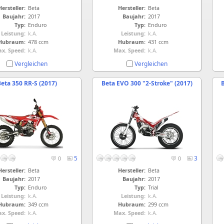
Hersteller:
Beta
Hersteller:
Beta
Baujahr:
2017
Baujahr:
2017
Typ:
Enduro
Typ:
Enduro
Leistung:
k.A.
Leistung:
k.A.
Hubraum:
478 ccm
Hubraum:
431 ccm
x. Speed:
k.A.
Max. Speed:
k.A.
Vergleichen
Vergleichen
eta 350 RR-S (2017)
Beta EVO 300 "2-Stroke" (2017)
5
3
0
0
Hersteller:
Beta
Hersteller:
Beta
Baujahr:
2017
Baujahr:
2017
Typ:
Enduro
Typ:
Trial
Leistung:
k.A.
Leistung:
k.A.
Hubraum:
349 ccm
Hubraum:
299 ccm
x. Speed:
k.A.
Max. Speed:
k.A.