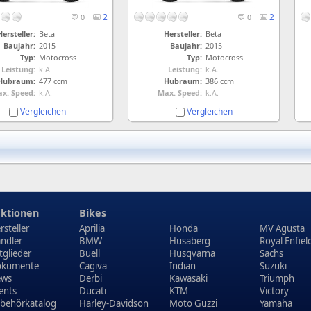
2
2
0
0
Hersteller:
Beta
Hersteller:
Beta
Baujahr:
2015
Baujahr:
2015
Typ:
Motocross
Typ:
Motocross
Leistung:
k.A.
Leistung:
k.A.
Hubraum:
477 ccm
Hubraum:
386 ccm
x. Speed:
k.A.
Max. Speed:
k.A.
Vergleichen
Vergleichen
ktionen
Bikes
rsteller
Aprilia
Honda
MV Agusta
ndler
BMW
Husaberg
Royal Enfiel
tglieder
Buell
Husqvarna
Sachs
kumente
Cagiva
Indian
Suzuki
ews
Derbi
Kawasaki
Triumph
ents
Ducati
KTM
Victory
behörkatalog
Harley-Davidson
Moto Guzzi
Yamaha