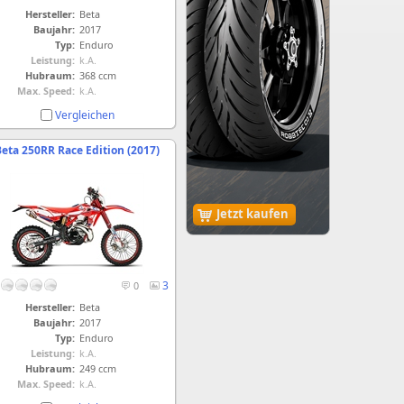
Hersteller:
Beta
Baujahr:
2017
Typ:
Enduro
Leistung:
k.A.
Hubraum:
368 ccm
Max. Speed:
k.A.
Vergleichen
Beta 250RR Race Edition (2017)
Jetzt kaufen
3
0
Hersteller:
Beta
Baujahr:
2017
Typ:
Enduro
Leistung:
k.A.
Hubraum:
249 ccm
Max. Speed:
k.A.