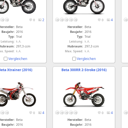
2
4
0
0
Hersteller:
Beta
Hersteller:
Beta
Baujahr:
2016
Baujahr:
2016
Typ:
Trial
Typ:
Trial
Leistung:
k.A.
Leistung:
k.A.
Hubraum:
297,3 ccm
Hubraum:
297,3 ccm
x. Speed:
k.A.
Max. Speed:
k.A.
Vergleichen
Vergleichen
Beta Xtrainer (2016)
Beta 300RR 2-Stroke (2016)
4
4
0
0
Hersteller:
Beta
Hersteller:
Beta
Baujahr:
2016
Baujahr:
2016