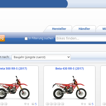
Hersteller
Händler
Mi
og
In Filterung suchen
n nach:
eta 500 RR-S (2017)
Beta 430 RR-S (2017)
5
5
0
0