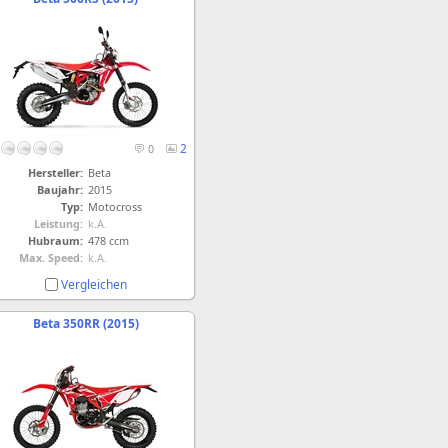
2
0
Hersteller:
Beta
Baujahr:
2015
Typ:
Motocross
Leistung:
k.A.
Hubraum:
478 ccm
Max. Speed:
k.A.
Vergleichen
Beta 350RR (2015)