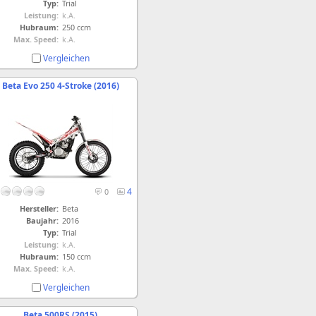
Typ:
Trial
Leistung:
k.A.
Hubraum:
250 ccm
Max. Speed:
k.A.
Vergleichen
Beta Evo 250 4-Stroke (2016)
4
0
Hersteller:
Beta
Baujahr:
2016
Typ:
Trial
Leistung:
k.A.
Hubraum:
150 ccm
Max. Speed:
k.A.
Vergleichen
Beta 500RS (2015)