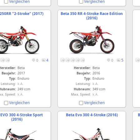
Vergleichen
Vergleichen
250RR "2-Stroke" (2017)
Beta 350 RR 4-Stroke Race Edition
(2016)
4
5
0
0
Hersteller:
Beta
Hersteller:
Beta
Baujahr:
2017
Baujahr:
2016
Typ:
Enduro
Typ:
Enduro
Leistung:
k.A.
Leistung:
k.A.
Hubraum:
249 ccm
Hubraum:
349 ccm
x. Speed:
k.A.
Max. Speed:
k.A.
Vergleichen
Vergleichen
 EVO 300 4-Stroke Sport
Beta Evo 300 4-Stroke (2016)
B
(2016)