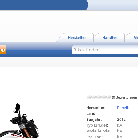
Hersteller
Händler
Mi
og
(0 Bewertungen
Hersteller:
Benelli
Land:
Baujahr:
2012
Typ (2ri.de)
:
k.A.
Modell-Code
:
k.A.
Fzg.-Typ:
k.A.