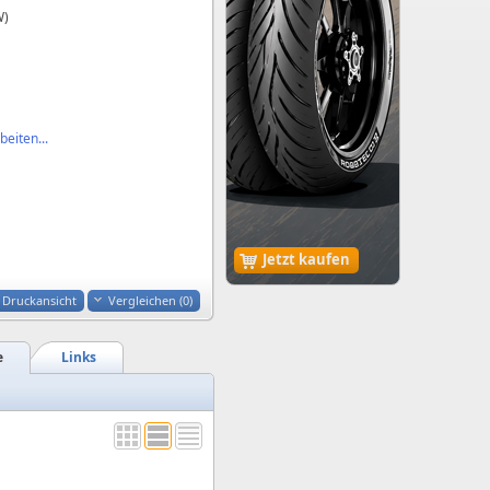
W)
eiten...
Jetzt kaufen
Druckansicht
Vergleichen (
0
)
e
Links