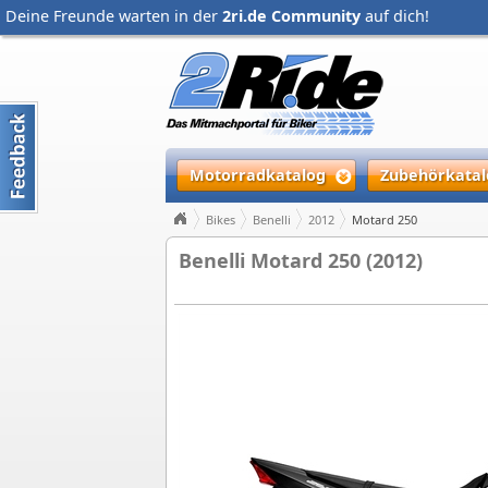
Deine Freunde warten in der
2ri.de Community
auf dich!
Motorradkatalog
Zubehörkatal
Bikes
Benelli
2012
Motard 250
Benelli Motard 250 (2012)