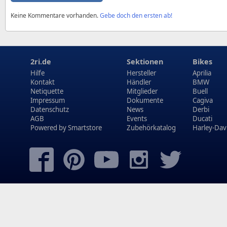
Keine Kommentare vorhanden.
Gebe doch den ersten ab!
2ri.de
Sektionen
Bikes
Hilfe
Hersteller
Aprilia
Kontakt
Händler
BMW
Netiquette
Mitglieder
Buell
Impressum
Dokumente
Cagiva
Datenschutz
News
Derbi
AGB
Events
Ducati
Powered by
Smartstore
Zubehörkatalog
Harley-Dav