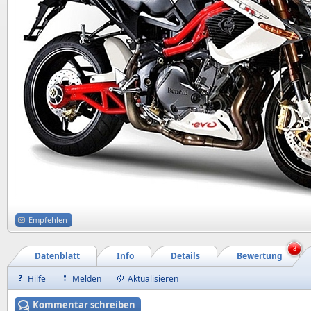
Empfehlen
3
Datenblatt
Info
Details
Bewertung
Hilfe
Melden
Aktualisieren
Kommentar schreiben